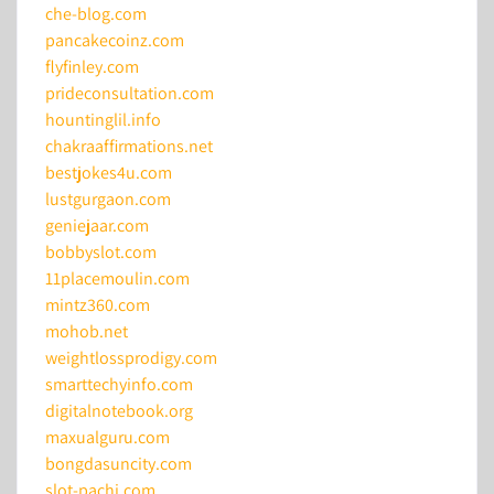
che-blog.com
pancakecoinz.com
flyfinley.com
prideconsultation.com
hountinglil.info
chakraaffirmations.net
bestjokes4u.com
lustgurgaon.com
geniejaar.com
bobbyslot.com
11placemoulin.com
mintz360.com
mohob.net
weightlossprodigy.com
smarttechyinfo.com
digitalnotebook.org
maxualguru.com
bongdasuncity.com
slot-pachi.com