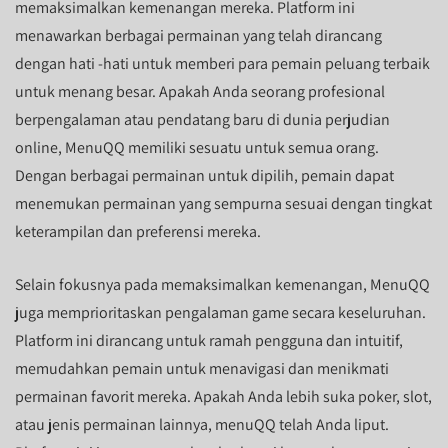
memaksimalkan kemenangan mereka. Platform ini
menawarkan berbagai permainan yang telah dirancang
dengan hati -hati untuk memberi para pemain peluang terbaik
untuk menang besar. Apakah Anda seorang profesional
berpengalaman atau pendatang baru di dunia perjudian
online, MenuQQ memiliki sesuatu untuk semua orang.
Dengan berbagai permainan untuk dipilih, pemain dapat
menemukan permainan yang sempurna sesuai dengan tingkat
keterampilan dan preferensi mereka.
Selain fokusnya pada memaksimalkan kemenangan, MenuQQ
juga memprioritaskan pengalaman game secara keseluruhan.
Platform ini dirancang untuk ramah pengguna dan intuitif,
memudahkan pemain untuk menavigasi dan menikmati
permainan favorit mereka. Apakah Anda lebih suka poker, slot,
atau jenis permainan lainnya, menuQQ telah Anda liput.