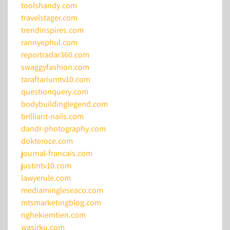
toolshandy.com
travelstager.com
trendinspires.com
rannyephul.com
reportradar360.com
swaggyfashion.com
taraftariumtv10.com
questionquery.com
bodybuildinglegend.com
brilliant-nails.com
dandr-photography.com
dokteroce.com
journal-francais.com
justintv10.com
lawyerule.com
mediamingleseaco.com
mtsmarketingblog.com
nghekiemtien.com
wasirku.com