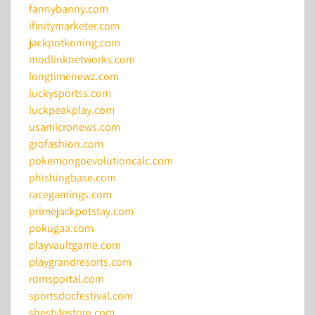
fannybanny.com
ifinitymarketer.com
jackpotkoning.com
modlinknetworks.com
longtimenewz.com
luckysportss.com
luckpeakplay.com
usamicronews.com
grofashion.com
pokemongoevolutioncalc.com
phishingbase.com
racegamings.com
primejackpotstay.com
pokugaa.com
playvaultgame.com
playgrandresorts.com
romsportal.com
sportsdocfestival.com
shestylestore.com