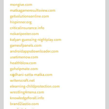
mongive.com
matkagameresultsview.com
getsolutionsonline.com
hispinner.org
criticalinsurance.info
nokariposter.com
kalyan-guessing-nightplay.com
gameofpanels.com
androidappsdownloader.com
usetimenow.com
healthblow.com
gohelpmate.com
rajdhani-satta-matka.com
writerscraft.net
elearning-childprotection.com
wrestling4mena.com
knowledgeforall.info
brand2lastio.com