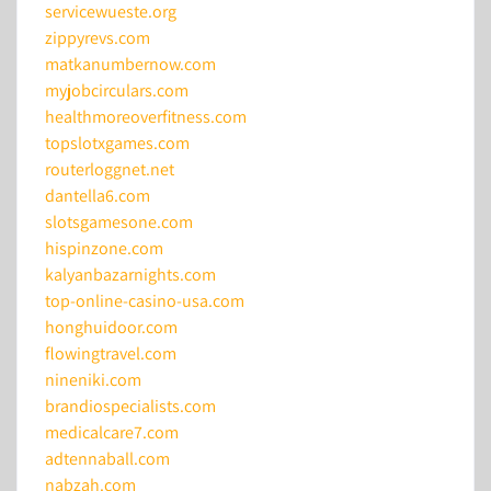
servicewueste.org
zippyrevs.com
matkanumbernow.com
myjobcirculars.com
healthmoreoverfitness.com
topslotxgames.com
routerloggnet.net
dantella6.com
slotsgamesone.com
hispinzone.com
kalyanbazarnights.com
top-online-casino-usa.com
honghuidoor.com
flowingtravel.com
nineniki.com
brandiospecialists.com
medicalcare7.com
adtennaball.com
nabzah.com