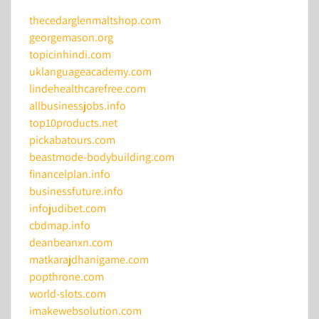
thecedarglenmaltshop.com
georgemason.org
topicinhindi.com
uklanguageacademy.com
lindehealthcarefree.com
allbusinessjobs.info
top10products.net
pickabatours.com
beastmode-bodybuilding.com
financelplan.info
businessfuture.info
infojudibet.com
cbdmap.info
deanbeanxn.com
matkarajdhanigame.com
popthrone.com
world-slots.com
imakewebsolution.com