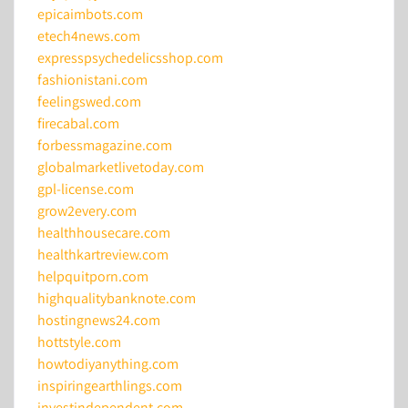
epicaimbots.com
etech4news.com
expresspsychedelicsshop.com
fashionistani.com
feelingswed.com
firecabal.com
forbessmagazine.com
globalmarketlivetoday.com
gpl-license.com
grow2every.com
healthhousecare.com
healthkartreview.com
helpquitporn.com
highqualitybanknote.com
hostingnews24.com
hottstyle.com
howtodiyanything.com
inspiringearthlings.com
investindependent.com