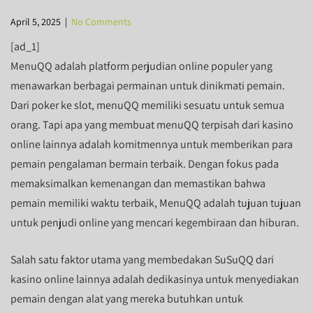
April 5, 2025
|
No Comments
[ad_1]
MenuQQ adalah platform perjudian online populer yang
menawarkan berbagai permainan untuk dinikmati pemain.
Dari poker ke slot, menuQQ memiliki sesuatu untuk semua
orang. Tapi apa yang membuat menuQQ terpisah dari kasino
online lainnya adalah komitmennya untuk memberikan para
pemain pengalaman bermain terbaik. Dengan fokus pada
memaksimalkan kemenangan dan memastikan bahwa
pemain memiliki waktu terbaik, MenuQQ adalah tujuan tujuan
untuk penjudi online yang mencari kegembiraan dan hiburan.
Salah satu faktor utama yang membedakan SuSuQQ dari
kasino online lainnya adalah dedikasinya untuk menyediakan
pemain dengan alat yang mereka butuhkan untuk