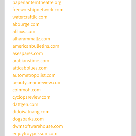
paperlanterntheatre.org
freeworshipnetwork.com
watercraftllc.com
abourge.com
afiliixs.com
alharammallz.com
americanbulletins.com
asespares.com
arabianstime.com
atticabblues.com
autometropolist.com
beautycreamreview.com
coinmoh.com
cyclopsreview.com
dattgen.com
didoivatnang.com
dogsbarks.com
dwmsoftwarehouse.com
enjoytroyjackson.com