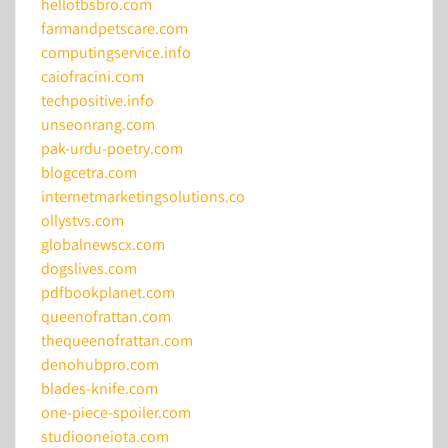
hellotbsbro.com
farmandpetscare.com
computingservice.info
caiofracini.com
techpositive.info
unseonrang.com
pak-urdu-poetry.com
blogcetra.com
internetmarketingsolutions.co
ollystvs.com
globalnewscx.com
dogslives.com
pdfbookplanet.com
queenofrattan.com
thequeenofrattan.com
denohubpro.com
blades-knife.com
one-piece-spoiler.com
studiooneiota.com