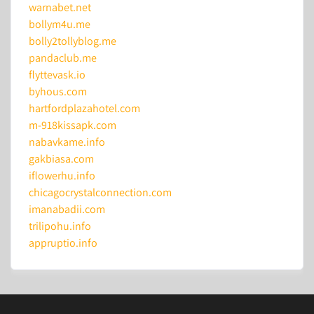
warnabet.net
bollym4u.me
bolly2tollyblog.me
pandaclub.me
flyttevask.io
byhous.com
hartfordplazahotel.com
m-918kissapk.com
nabavkame.info
gakbiasa.com
iflowerhu.info
chicagocrystalconnection.com
imanabadii.com
trilipohu.info
appruptio.info