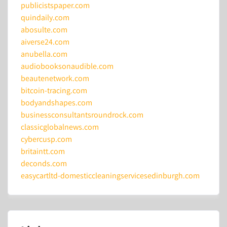
publicistspaper.com
quindaily.com
abosulte.com
aiverse24.com
anubella.com
audiobooksonaudible.com
beautenetwork.com
bitcoin-tracing.com
bodyandshapes.com
businessconsultantsroundrock.com
classicglobalnews.com
cybercusp.com
britaintt.com
deconds.com
easycartltd-domesticcleaningservicesedinburgh.com