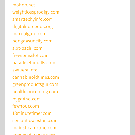
mohob.net
weightlossprodigy.com
smarttechyinfo.com
digitalnotebook.org
maxualguru.com
bongdasuncity.com
slot-pachi.com
freespinsslot.com
paradisefurballs.com
aveuere.info
cannabinoidtimes.com
greenproductsgui.com
healthconcerning.com
rojgarind.com
fewhour.com
18minutetimer.com
semanticseostars.com
mainstreamzone.com
growmarijuanas.com