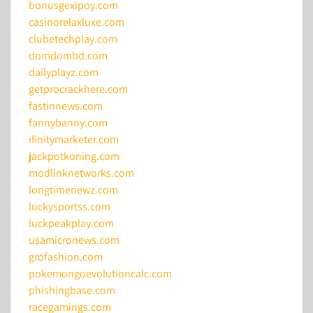
bonusgexipoy.com
casinorelaxluxe.com
clubetechplay.com
domdombd.com
dailyplayz.com
getprocrackhere.com
fastinnews.com
fannybanny.com
ifinitymarketer.com
jackpotkoning.com
modlinknetworks.com
longtimenewz.com
luckysportss.com
luckpeakplay.com
usamicronews.com
grofashion.com
pokemongoevolutioncalc.com
phishingbase.com
racegamings.com