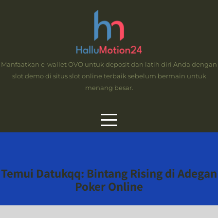
Skip
to
content
Manfaatkan e-wallet OVO untuk deposit dan latih diri Anda dengan
slot demo di situs slot online terbaik sebelum bermain untuk
menang besar.
Temui Datukqq: Bintang Rising di Adegan
Poker Online