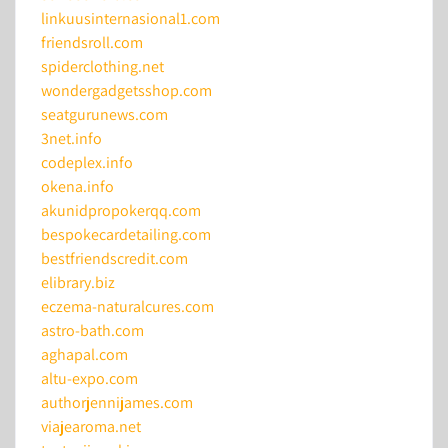
linkuusinternasional1.com
friendsroll.com
spiderclothing.net
wondergadgetsshop.com
seatgurunews.com
3net.info
codeplex.info
okena.info
akunidpropokerqq.com
bespokecardetailing.com
bestfriendscredit.com
elibrary.biz
eczema-naturalcures.com
astro-bath.com
aghapal.com
altu-expo.com
authorjennijames.com
viajearoma.net