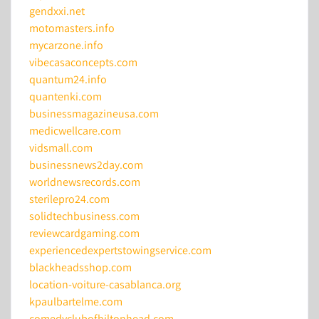
gendxxi.net
motomasters.info
mycarzone.info
vibecasaconcepts.com
quantum24.info
quantenki.com
businessmagazineusa.com
medicwellcare.com
vidsmall.com
businessnews2day.com
worldnewsrecords.com
sterilepro24.com
solidtechbusiness.com
reviewcardgaming.com
experiencedexpertstowingservice.com
blackheadsshop.com
location-voiture-casablanca.org
kpaulbartelme.com
comedyclubofhiltonhead.com