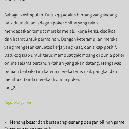
Sebagai kesimpulan, Datukqq adalah bintang yang sedang
naik daun dalam adegan poker online yang telah
mendapatkan tempat mereka melalui kerja keras, dedikasi,
dan hasrat untuk permainan. Dengan keterampilan mereka
yang mengesankan, etos kerja yang kuat, dan sikap positif,
Datukqq siap untuk terus membuat gelombang di dunia poker
online selama bertahun -tahun yang akan datang. Mengawasi
pemain berbakat ini karena mereka terus naik pangkat dan
membuat tanda mereka di dunia poker.
[ad_2]
Tags:
pkv games
Post
←
Menang besar dan bersenang -senang dengan pilihan game
Gocengqq yang menarik