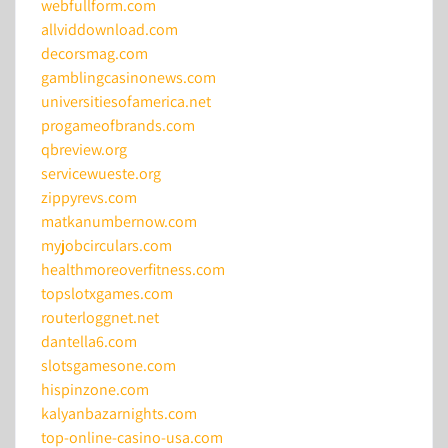
webfullform.com
allviddownload.com
decorsmag.com
gamblingcasinonews.com
universitiesofamerica.net
progameofbrands.com
qbreview.org
servicewueste.org
zippyrevs.com
matkanumbernow.com
myjobcirculars.com
healthmoreoverfitness.com
topslotxgames.com
routerloggnet.net
dantella6.com
slotsgamesone.com
hispinzone.com
kalyanbazarnights.com
top-online-casino-usa.com