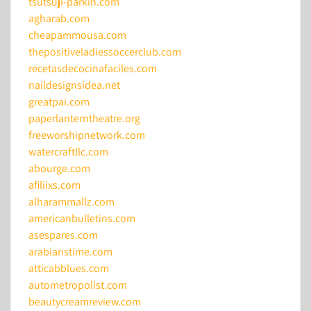
tsutsuji-parkin.com
agharab.com
cheapammousa.com
thepositiveladiessoccerclub.com
recetasdecocinafaciles.com
naildesignsidea.net
greatpai.com
paperlanterntheatre.org
freeworshipnetwork.com
watercraftllc.com
abourge.com
afiliixs.com
alharammallz.com
americanbulletins.com
asespares.com
arabianstime.com
atticabblues.com
autometropolist.com
beautycreamreview.com