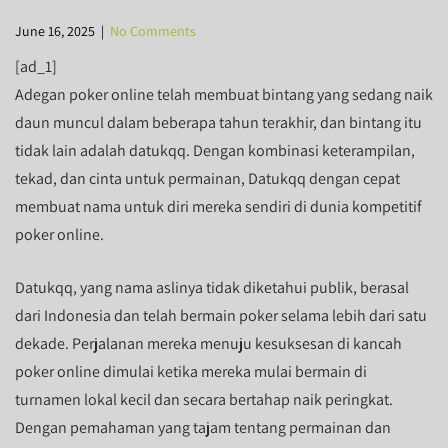
June 16, 2025
|
No Comments
[ad_1]
Adegan poker online telah membuat bintang yang sedang naik
daun muncul dalam beberapa tahun terakhir, dan bintang itu
tidak lain adalah datukqq. Dengan kombinasi keterampilan,
tekad, dan cinta untuk permainan, Datukqq dengan cepat
membuat nama untuk diri mereka sendiri di dunia kompetitif
poker online.
Datukqq, yang nama aslinya tidak diketahui publik, berasal
dari Indonesia dan telah bermain poker selama lebih dari satu
dekade. Perjalanan mereka menuju kesuksesan di kancah
poker online dimulai ketika mereka mulai bermain di
turnamen lokal kecil dan secara bertahap naik peringkat.
Dengan pemahaman yang tajam tentang permainan dan