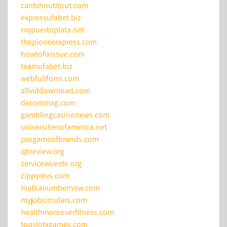
cantshoutitout.com
expressufabet.biz
mypuertoplata.net
thepioneerxpress.com
howtofixissue.com
teamufabet.biz
webfullform.com
allviddownload.com
decorsmag.com
gamblingcasinonews.com
universitiesofamerica.net
progameofbrands.com
qbreview.org
servicewueste.org
zippyrevs.com
matkanumbernow.com
myjobcirculars.com
healthmoreoverfitness.com
topslotxgames.com