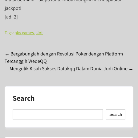
jackpot!
[ad_2]
Tags:
pkv games
,
slot
Post
←
Bergabunglah dengan Revolusi Poker dengan Platform
Tercanggih WedeQQ
navigation
Mengulik Kisah Sukses Datukqq Dalam Dunia Judi Online
→
Search
Search