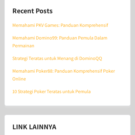
Recent Posts
Memahami PKV Games: Panduan Komprehensif
Memahami Domino99: Panduan Pemula Dalam
Permainan
Strategi Teratas untuk Menang di DominoQQ
Memahami Poker88: Panduan Komprehensif Poker
Online
10 Strategi Poker Teratas untuk Pemula
LINK LAINNYA