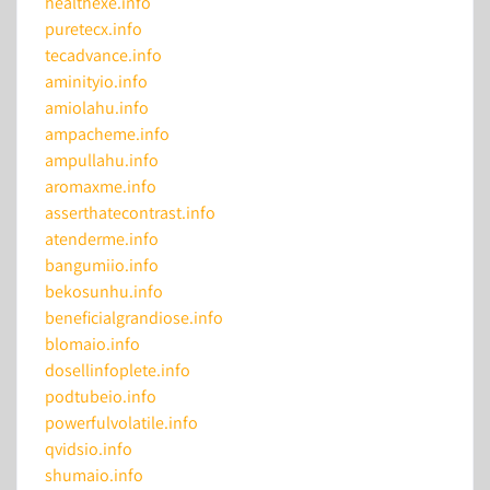
healthexe.info
puretecx.info
tecadvance.info
aminityio.info
amiolahu.info
ampacheme.info
ampullahu.info
aromaxme.info
asserthatecontrast.info
atenderme.info
bangumiio.info
bekosunhu.info
beneficialgrandiose.info
blomaio.info
dosellinfoplete.info
podtubeio.info
powerfulvolatile.info
qvidsio.info
shumaio.info