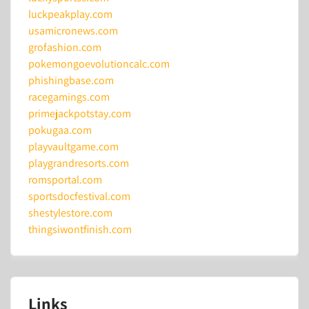
luckpeakplay.com
usamicronews.com
grofashion.com
pokemongoevolutioncalc.com
phishingbase.com
racegamings.com
primejackpotstay.com
pokugaa.com
playvaultgame.com
playgrandresorts.com
romsportal.com
sportsdocfestival.com
shestylestore.com
thingsiwontfinish.com
Links