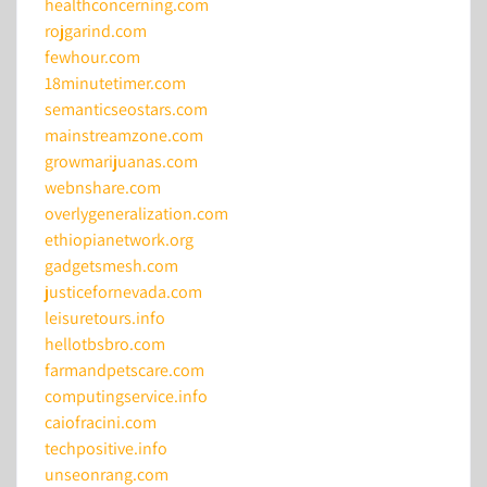
healthconcerning.com
rojgarind.com
fewhour.com
18minutetimer.com
semanticseostars.com
mainstreamzone.com
growmarijuanas.com
webnshare.com
overlygeneralization.com
ethiopianetwork.org
gadgetsmesh.com
justicefornevada.com
leisuretours.info
hellotbsbro.com
farmandpetscare.com
computingservice.info
caiofracini.com
techpositive.info
unseonrang.com