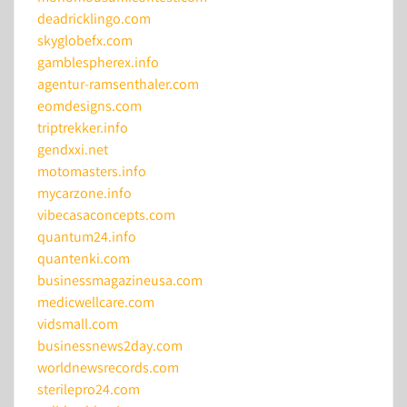
deadricklingo.com
skyglobefx.com
gamblespherex.info
agentur-ramsenthaler.com
eomdesigns.com
triptrekker.info
gendxxi.net
motomasters.info
mycarzone.info
vibecasaconcepts.com
quantum24.info
quantenki.com
businessmagazineusa.com
medicwellcare.com
vidsmall.com
businessnews2day.com
worldnewsrecords.com
sterilepro24.com