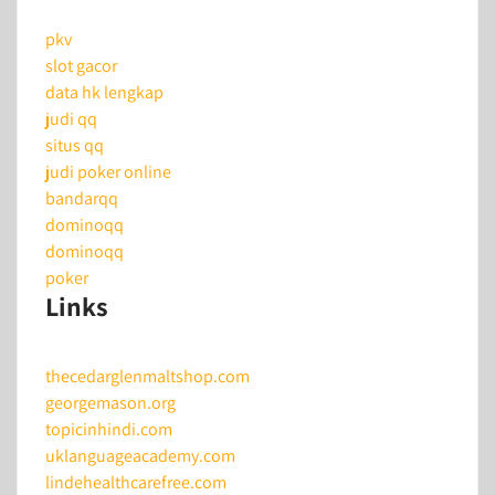
pkv
slot gacor
data hk lengkap
judi qq
situs qq
judi poker online
bandarqq
dominoqq
dominoqq
poker
Links
thecedarglenmaltshop.com
georgemason.org
topicinhindi.com
uklanguageacademy.com
lindehealthcarefree.com