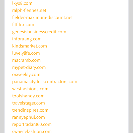
lky08.com
ralph-fiennes.net
fielder-maximum-discount.net
fitfllex.com
genesisbusinesscredit.com
inforuang.com
kindsmarket.com
luvelylife.com
macramb.com
mypet-diary.com
oxweekly.com
panamacitydeckcontractors.com
westfashions.com
toolshandy.com
travelstager.com
trendinspires.com
rannyephul.com
reportradar360.com
swaggyfashion.com