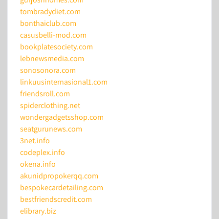
tombradydiet.com
bonthaiclub.com
casusbelli-mod.com
bookplatesociety.com
lebnewsmedia.com
sonosonora.com
linkuusinternasional1.com
friendsroll.com
spiderclothing.net
wondergadgetsshop.com
seatgurunews.com
3net.info
codeplex.info
okena.info
akunidpropokerqq.com
bespokecardetailing.com
bestfriendscredit.com
elibrary.biz