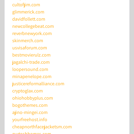
cultofjim.com
glimmerick.com
davidfollett.com
newcollegebeat.com
reverbnewyork.com
skinmerch.com
usvisaforum.com
bestmovierulz.com
jagalchi-trade.com
loopersound.com
minapenelope.com
justicereformalliance.com
cryptoglax.com
ohiohobbyplus.com
bogothemes.com
ajino-mingei.com
yourfreehost.info
cheapnorthfacejacketsm.com
gurjoshhomes.com