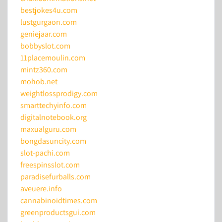
bestjokes4u.com
lustgurgaon.com
geniejaar.com
bobbyslot.com
11placemoulin.com
mintz360.com
mohob.net
weightlossprodigy.com
smarttechyinfo.com
digitalnotebook.org
maxualguru.com
bongdasuncity.com
slot-pachi.com
freespinsslot.com
paradisefurballs.com
aveuere.info
cannabinoidtimes.com
greenproductsgui.com