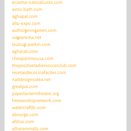
eczema-naturalcures.com
astro-bath.com
aghapal.com
altu-expo.com
authorjennijames.com
viajearoma.net
tsutsuji-parkin.com
agharab.com
cheapammousa.com
thepositiveladiessoccerclub.com
recetasdecocinafaciles.com
naildesignsidea.net
greatpai.com
paperlanterntheatre.org
freeworshipnetwork.com
watercraftllc.com
abourge.com
afiliixs.com
alharammallz.com