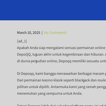
March 10, 2025
|
No Comments
[ad_1]
Apakah Anda siap mengalami sensasi permainan online ya
DepoQQ, tujuan akhir untuk kegembiraan dan hiburan.
di dunia perjudian online, Depoqq memiliki sesuatu un
Di Depoqq, kami bangga menawarkan berbagai macam pe
Dari permainan kasino klasik seperti blackjack dan roule
pilihan untuk dipilih. Antarmuka kami yang ramah pen
menemukan yang sempurna untuk Anda.
Tetapi Depoqq lebih dari sekadar platform game-ini ada