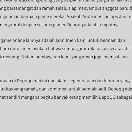
ang bersemangat dan ramah selalu siap menyambut anggota baru 
galaman bermain game mereka. Apakah Anda mencari tips dan tri
 mengobrol dengan sesama gamer, Depoqq adalah tempatnya.
 game online lainnya adalah komitmen kami untuk bermain dan
erbaru untuk memastikan bahwa semua game dilakukan secara adil 
k menang. Sistem pembayaran kami yang aman juga memastikan
an di Depoqq hari ini dan alami kegembiraan dan hiburan yang
unitas yang ramah, dan komitmen untuk bermain adil, Depoqq ad
ihat sendiri mengapa begitu banyak orang memilih DepoQQ sebagai