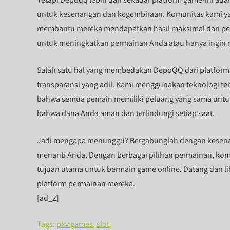
untuk kesenangan dan kegembiraan. Komunitas kami y
membantu mereka mendapatkan hasil maksimal dari pen
untuk meningkatkan permainan Anda atau hanya ingin
Salah satu hal yang membedakan DepoQQ dari platform
transparansi yang adil. Kami menggunakan teknologi t
bahwa semua pemain memiliki peluang yang sama untu
bahwa dana Anda aman dan terlindungi setiap saat.
Jadi mengapa menunggu? Bergabunglah dengan kesenang
menanti Anda. Dengan berbagai pilihan permainan, kom
tujuan utama untuk bermain game online. Datang dan l
platform permainan mereka.
[ad_2]
Tags:
pkv games
,
slot