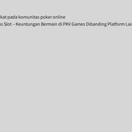
ekat pada komunitas poker online
us Slot – Keuntungan Bermain di PKV Games Dibanding Platform La