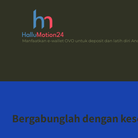
Skip
to
content
Manfaatkan e-wallet OVO untuk deposit dan latih diri An
Bergabunglah dengan kes