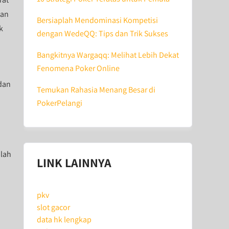
dan
Bersiaplah Mendominasi Kompetisi
k
dengan WedeQQ: Tips dan Trik Sukses
Bangkitnya Wargaqq: Melihat Lebih Dekat
Fenomena Poker Online
dan
Temukan Rahasia Menang Besar di
PokerPelangi
alah
LINK LAINNYA
pkv
slot gacor
data hk lengkap