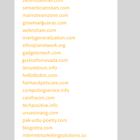
18minutetimer.com
semanticseostars.com
mainstreamzone.com
growmarijuanas.com
webnshare.com
overlygeneralization.com
ethiopianetwork.org
gadgetsmesh.com
justicefornevada.com
leisuretours.info
hellotbsbro.com
farmandpetscare.com
computingservice.info
caiofracini.com
techpositive.info
unseonrang.com
pak-urdu-poetry.com
blogcetra.com
internetmarketingsolutions.co