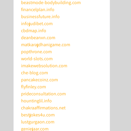
beastmode-bodybuilding.com
financelplan.info
businessfuture.info
infojudibet.com
cbdmap.info
deanbeanxn.com
matkarajdhanigame.com
popthrone.com
world-slots.com
imakewebsolution.com
che-blog.com
pancakecoinz.com
flyfinley.com
prideconsultation.com
hountinglil.info
chakraaffirmations.net
bestjokes4u.com
lustgurgaon.com
geniejaar.com