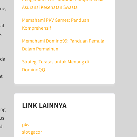
Asuransi Kesehatan Swasta
ine,
Memahami PKV Games: Panduan
at
Komprehensif
k
Memahami Domino99: Panduan Pemula
Dalam Permainan
ada
Strategi Teratas untuk Menang di
DominoQQ
at
n
LINK LAINNYA
ang
rus
pkv
di
slot gacor