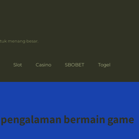
untuk menang besar.
Slot
Casino
SBOBET
Togel
h pengalaman bermain game