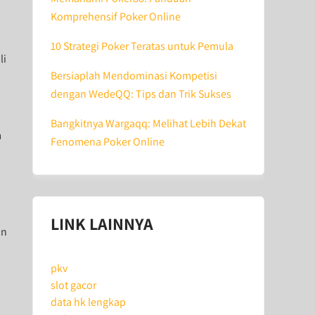
Komprehensif Poker Online
10 Strategi Poker Teratas untuk Pemula
li
Bersiaplah Mendominasi Kompetisi
dengan WedeQQ: Tips dan Trik Sukses
Bangkitnya Wargaqq: Melihat Lebih Dekat
m
Fenomena Poker Online
LINK LAINNYA
an
pkv
slot gacor
data hk lengkap