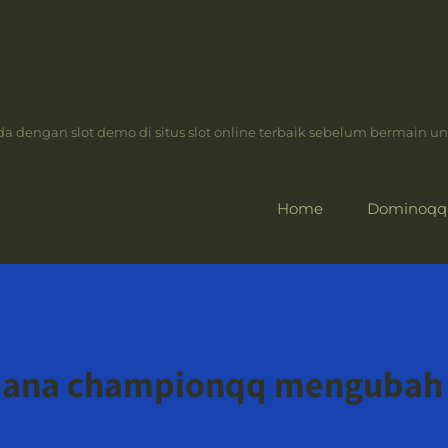
da dengan slot demo di situs slot online terbaik sebelum bermain 
Home
Dominoqq
imana championqq ​​menguba