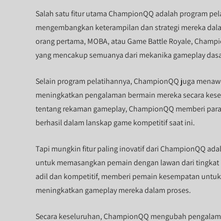
Salah satu fitur utama ChampionQQ adalah program pe
mengembangkan keterampilan dan strategi mereka dal
orang pertama, MOBA, atau Game Battle Royale, Champio
yang mencakup semuanya dari mekanika gameplay dasar h
Selain program pelatihannya, ChampionQQ juga menaw
meningkatkan pengalaman bermain mereka secara kesel
tentang rekaman gameplay, ChampionQQ memberi para
berhasil dalam lanskap game kompetitif saat ini.
Tapi mungkin fitur paling inovatif dari ChampionQQ a
untuk memasangkan pemain dengan lawan dari tingkat 
adil dan kompetitif, memberi pemain kesempatan untuk
meningkatkan gameplay mereka dalam proses.
Secara keseluruhan, ChampionQQ mengubah pengalama