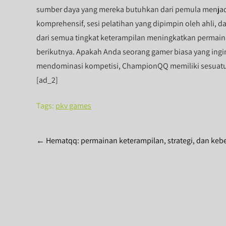
sumber daya yang mereka butuhkan dari pemula menjadi
komprehensif, sesi pelatihan yang dipimpin oleh ahli
dari semua tingkat keterampilan meningkatkan perma
berikutnya. Apakah Anda seorang gamer biasa yang ing
mendominasi kompetisi, ChampionQQ memiliki sesuatu
[ad_2]
Tags:
pkv games
Post
←
Hematqq: permainan keterampilan, strategi, dan ke
navigation