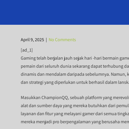
April 9, 2025
|
No Comments
[ad_1]
Gaming telah berjalan jauh sejak hari -hari bermain ga
pemain dari seluruh dunia sekarang dapat terhubung d
dinamis dan mendalam daripada sebelumnya. Namun, ket
dan strategi yang diperlukan untuk berhasil dalam lans
Masukkan ChampionQQ, sebuah platform yang merevol
alat dan sumber daya yang mereka butuhkan dari pemu
layanan dan fitur yang melayani gamer dari semua ting
mereka menjadi pro berpengalaman yang berusaha memb