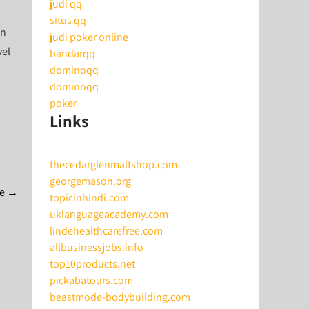
judi qq
situs qq
in
judi poker online
vel
bandarqq
dominoqq
dominoqq
poker
Links
thecedarglenmaltshop.com
georgemason.org
ne
→
topicinhindi.com
uklanguageacademy.com
lindehealthcarefree.com
allbusinessjobs.info
top10products.net
pickabatours.com
beastmode-bodybuilding.com