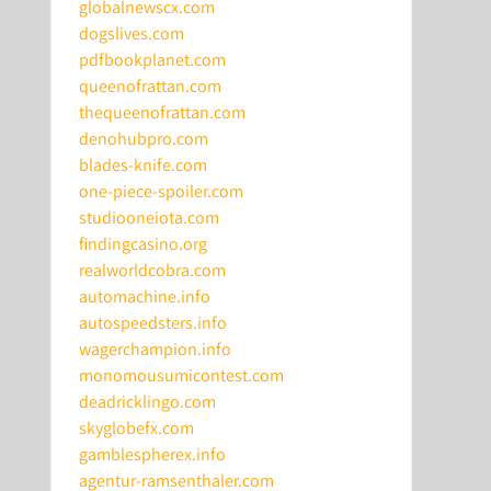
globalnewscx.com
dogslives.com
pdfbookplanet.com
queenofrattan.com
thequeenofrattan.com
denohubpro.com
blades-knife.com
one-piece-spoiler.com
studiooneiota.com
findingcasino.org
realworldcobra.com
automachine.info
autospeedsters.info
wagerchampion.info
monomousumicontest.com
deadricklingo.com
skyglobefx.com
gamblespherex.info
agentur-ramsenthaler.com