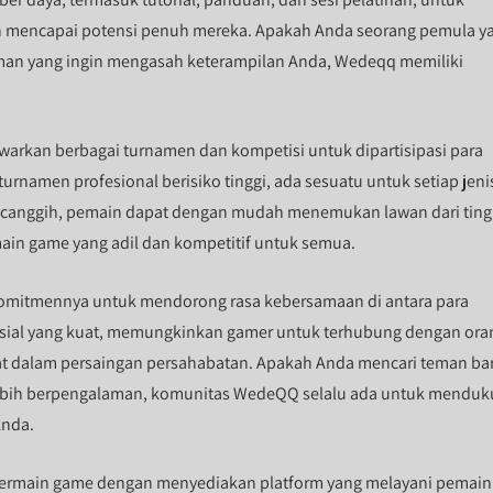
mencapai potensi penuh mereka. Apakah Anda seorang pemula y
aman yang ingin mengasah keterampilan Anda, Wedeqq memiliki
rkan berbagai turnamen dan kompetisi untuk dipartisipasi para
urnamen profesional berisiko tinggi, ada sesuatu untuk setiap jeni
 canggih, pemain dapat dengan mudah menemukan lawan dari ting
in game yang adil dan kompetitif untuk semua.
mitmennya untuk mendorong rasa kebersamaan di antara para
sosial yang kuat, memungkinkan gamer untuk terhubung dengan ora
bat dalam persaingan persahabatan. Apakah Anda mencari teman ba
 lebih berpengalaman, komunitas WedeQQ selalu ada untuk mendu
Anda.
ermain game dengan menyediakan platform yang melayani pemain