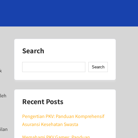
Search
Search
k
leh
Recent Posts
Pengertian PKV: Panduan Komprehensif
Asuransi Kesehatan Swasta
ilan
Memahami PKV Games: Panduan