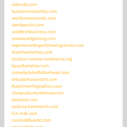
vidsmall.com
businessnews2day.com
worldnewsrecords.com
sterilepro24.com
solidtechbusiness.com
reviewcardgaming.com
experiencedexpertstowingservice.com
blackheadsshop.com
location-voiture-casablanca.org
kpaulbartelme.com
comedyclubofhiltonhead.com
virtualartsassistant.com
theprimeinfographics.com
cheapvaliumordernow.com
beenime.com
sodecia-kemmerich.com
fun-mak.com
casino888world.com
misterdbnb.com