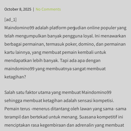
October 8, 2025
|
No Comments
[ad_1]
Maindomino99 adalah platform perjudian online populer yang
telah mengumpulkan banyak pengguna loyal. Ini menawarkan
berbagai permainan, termasuk poker, domino, dan permainan
kartu lainnya, yang membuat pemain kembali untuk
mendapatkan lebih banyak. Tapi ada apa dengan
maindomino99 yang membuatnya sangat membuat
ketagihan?
Salah satu faktor utama yang membuat Maindomino99
sehingga membuat ketagihan adalah sensasi kompetisi.
Pemain terus -menerus ditantang oleh lawan yang sama -sama
terampil dan bertekad untuk menang. Suasana kompetitif ini
menciptakan rasa kegembiraan dan adrenalin yang membuat