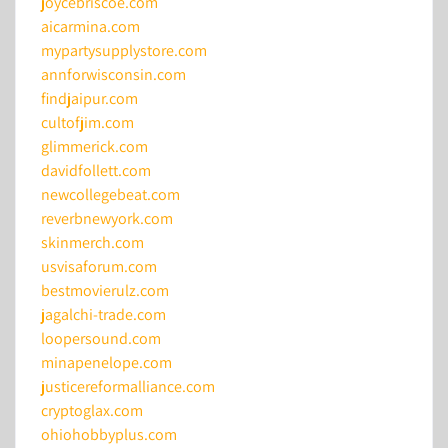
joycebriscoe.com
aicarmina.com
mypartysupplystore.com
annforwisconsin.com
findjaipur.com
cultofjim.com
glimmerick.com
davidfollett.com
newcollegebeat.com
reverbnewyork.com
skinmerch.com
usvisaforum.com
bestmovierulz.com
jagalchi-trade.com
loopersound.com
minapenelope.com
justicereformalliance.com
cryptoglax.com
ohiohobbyplus.com