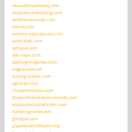
akunidpropokerqq.com
bespokecardetailing.com
bestfriendscredit.com
elibrary.biz
eczema-naturalcures.com
astro-bath.com
aghapal.com
altu-expo.com
authorjennijames.com
viajearoma.net
tsutsuji-parkin.com
agharab.com
cheapammousa.com
thepositiveladiessoccerclub.com
recetasdecocinafaciles.com
naildesignsidea.net
greatpai.com
paperlanterntheatre.org