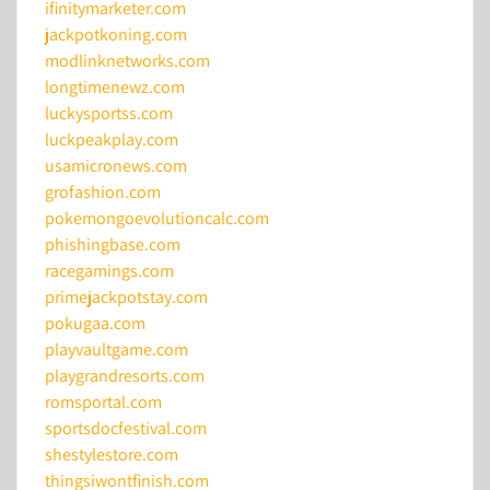
ifinitymarketer.com
jackpotkoning.com
modlinknetworks.com
longtimenewz.com
luckysportss.com
luckpeakplay.com
usamicronews.com
grofashion.com
pokemongoevolutioncalc.com
phishingbase.com
racegamings.com
primejackpotstay.com
pokugaa.com
playvaultgame.com
playgrandresorts.com
romsportal.com
sportsdocfestival.com
shestylestore.com
thingsiwontfinish.com