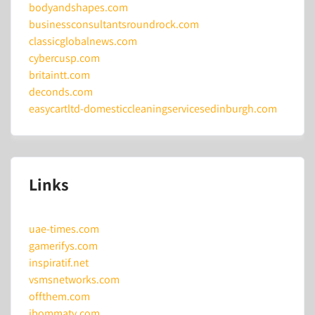
bodyandshapes.com
businessconsultantsroundrock.com
classicglobalnews.com
cybercusp.com
britaintt.com
deconds.com
easycartltd-domesticcleaningservicesedinburgh.com
Links
uae-times.com
gamerifys.com
inspiratif.net
vsmsnetworks.com
offthem.com
ibommatv.com