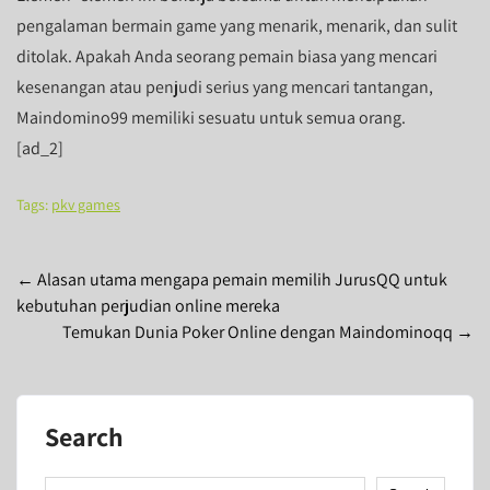
pengalaman bermain game yang menarik, menarik, dan sulit
ditolak. Apakah Anda seorang pemain biasa yang mencari
kesenangan atau penjudi serius yang mencari tantangan,
Maindomino99 memiliki sesuatu untuk semua orang.
[ad_2]
Tags:
pkv games
Post
←
Alasan utama mengapa pemain memilih JurusQQ untuk
kebutuhan perjudian online mereka
navigation
Temukan Dunia Poker Online dengan Maindominoqq
→
Search