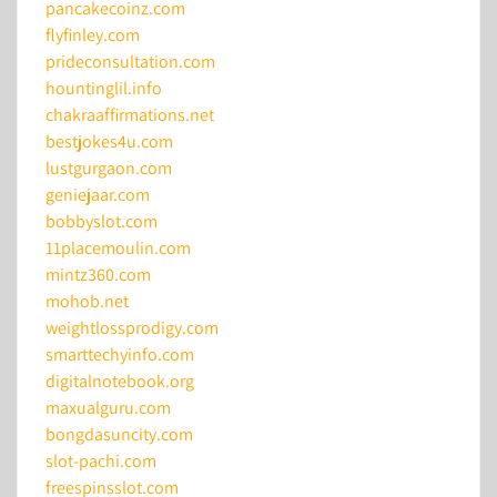
pancakecoinz.com
flyfinley.com
prideconsultation.com
hountinglil.info
chakraaffirmations.net
bestjokes4u.com
lustgurgaon.com
geniejaar.com
bobbyslot.com
11placemoulin.com
mintz360.com
mohob.net
weightlossprodigy.com
smarttechyinfo.com
digitalnotebook.org
maxualguru.com
bongdasuncity.com
slot-pachi.com
freespinsslot.com