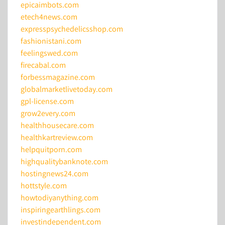
epicaimbots.com
etech4news.com
expresspsychedelicsshop.com
fashionistani.com
feelingswed.com
firecabal.com
forbessmagazine.com
globalmarketlivetoday.com
gpl-license.com
grow2every.com
healthhousecare.com
healthkartreview.com
helpquitporn.com
highqualitybanknote.com
hostingnews24.com
hottstyle.com
howtodiyanything.com
inspiringearthlings.com
investindependent.com