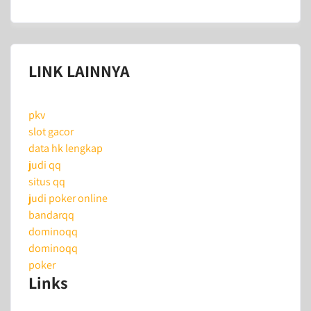
LINK LAINNYA
pkv
slot gacor
data hk lengkap
judi qq
situs qq
judi poker online
bandarqq
dominoqq
dominoqq
poker
Links