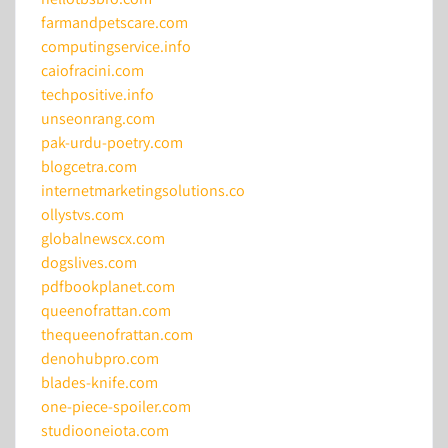
farmandpetscare.com
computingservice.info
caiofracini.com
techpositive.info
unseonrang.com
pak-urdu-poetry.com
blogcetra.com
internetmarketingsolutions.co
ollystvs.com
globalnewscx.com
dogslives.com
pdfbookplanet.com
queenofrattan.com
thequeenofrattan.com
denohubpro.com
blades-knife.com
one-piece-spoiler.com
studiooneiota.com