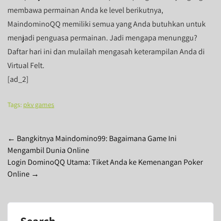
membawa permainan Anda ke level berikutnya,
MaindominoQQ memiliki semua yang Anda butuhkan untuk
menjadi penguasa permainan. Jadi mengapa menunggu?
Daftar hari ini dan mulailah mengasah keterampilan Anda di
Virtual Felt.
[ad_2]
Tags:
pkv games
Post
←
Bangkitnya Maindomino99: Bagaimana Game Ini
Mengambil Dunia Online
navigation
Login DominoQQ Utama: Tiket Anda ke Kemenangan Poker
Online
→