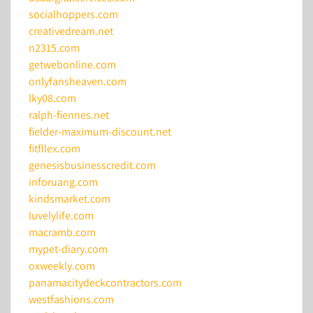
socialhoppers.com
creativedream.net
n2315.com
getwebonline.com
onlyfansheaven.com
lky08.com
ralph-fiennes.net
fielder-maximum-discount.net
fitfllex.com
genesisbusinesscredit.com
inforuang.com
kindsmarket.com
luvelylife.com
macramb.com
mypet-diary.com
oxweekly.com
panamacitydeckcontractors.com
westfashions.com