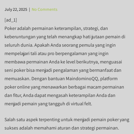
July 22, 2025
|
No Comments
[ad_1]
Poker adalah permainan keterampilan, strategi, dan
keberuntungan yang telah menangkap hati jutaan pemain di
seluruh dunia. Apakah Anda seorang pemula yang ingin
mempelajari tali atau pro berpengalaman yang ingin
membawa permainan Anda ke level berikutnya, menguasai
seni poker bisa menjadi pengalaman yang bermanfaat dan
memuaskan. Dengan bantuan MaindominoQQ, platform
poker online yang menawarkan berbagai macam permainan
dan fitur, Anda dapat mengasah keterampilan Anda dan
menjadi pemain yang tangguh di virtual felt.
Salah satu aspek terpenting untuk menjadi pemain poker yang
sukses adalah memahami aturan dan strategi permainan.