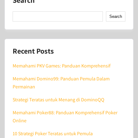
Search
Search
Recent Posts
Memahami PKV Games: Panduan Komprehensif
Memahami Domino99: Panduan Pemula Dalam
Permainan
Strategi Teratas untuk Menang di DominoQQ
Memahami Poker88: Panduan Komprehensif Poker
Online
10 Strategi Poker Teratas untuk Pemula