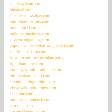
medicwellcare.com
vidsmall.com
businessnews2day.com
worldnewsrecords.com
sterilepro24.com
solidtechbusiness.com
reviewcardgaming.com
experiencedexpertstowingservice.com
blackheadsshop.com
location-voiture-casablanca.org
kpaulbartelme.com
comedyclubofhiltonhead.com
virtualartsassistant.com
theprimeinfographics.com
cheapvaliumordernow.com
beenime.com
sodecia-kemmerich.com
fun-mak.com
casino888world.com