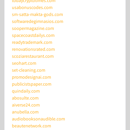
todaycryptotimes.com
usabonuscodes.com
sm-satta-makta-gods.com
softwaredegimnasios.com
soopermagazine.com
spacecoastdailys.com
readytrademark.com
renovationsrated.com
scoziarestaurant.com
seohart.com
set-cleaning.com
promodesignai.com
publicistspaper.com
quindaily.com
abosulte.com
aiverse24.com
anubella.com
audiobooksonaudible.com
beautenetwork.com