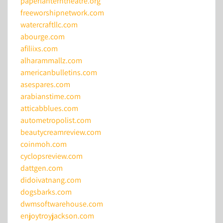
paperlanterntheatre.org
freeworshipnetwork.com
watercraftllc.com
abourge.com
afiliixs.com
alharammallz.com
americanbulletins.com
asespares.com
arabianstime.com
atticabblues.com
autometropolist.com
beautycreamreview.com
coinmoh.com
cyclopsreview.com
dattgen.com
didoivatnang.com
dogsbarks.com
dwmsoftwarehouse.com
enjoytroyjackson.com