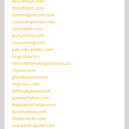
leisuretours.info
hellotbsbro.com
farmandpetscare.com
computingservice.info
caiofracini.com
techpositive.info
unseonrang.com
pak-urdu-poetry.com
blogcetra.com
internetmarketingsolutions.co
ollystvs.com
globalnewscx.com
dogslives.com
pdfbookplanet.com
queenofrattan.com
thequeenofrattan.com
denohubpro.com
blades-knife.com
one-piece-spoiler.com