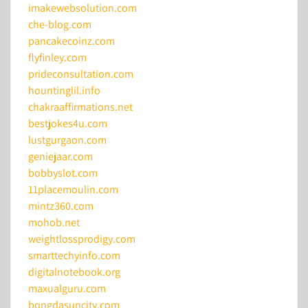
imakewebsolution.com
che-blog.com
pancakecoinz.com
flyfinley.com
prideconsultation.com
hountinglil.info
chakraaffirmations.net
bestjokes4u.com
lustgurgaon.com
geniejaar.com
bobbyslot.com
11placemoulin.com
mintz360.com
mohob.net
weightlossprodigy.com
smarttechyinfo.com
digitalnotebook.org
maxualguru.com
bongdasuncity.com