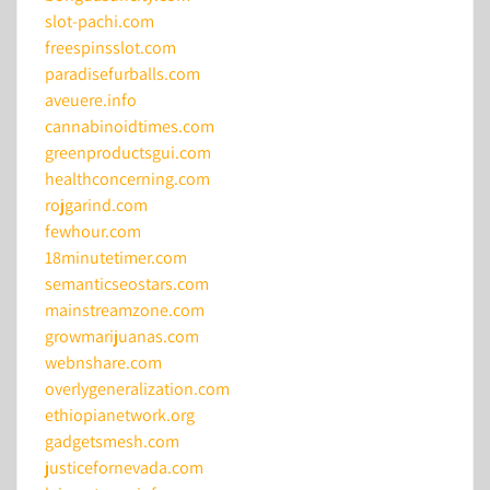
slot-pachi.com
freespinsslot.com
paradisefurballs.com
aveuere.info
cannabinoidtimes.com
greenproductsgui.com
healthconcerning.com
rojgarind.com
fewhour.com
18minutetimer.com
semanticseostars.com
mainstreamzone.com
growmarijuanas.com
webnshare.com
overlygeneralization.com
ethiopianetwork.org
gadgetsmesh.com
justicefornevada.com