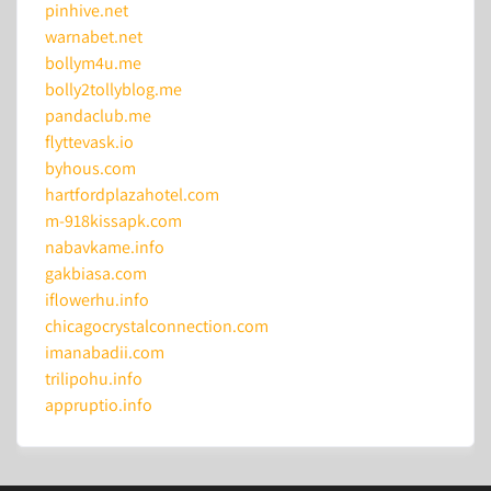
pinhive.net
warnabet.net
bollym4u.me
bolly2tollyblog.me
pandaclub.me
flyttevask.io
byhous.com
hartfordplazahotel.com
m-918kissapk.com
nabavkame.info
gakbiasa.com
iflowerhu.info
chicagocrystalconnection.com
imanabadii.com
trilipohu.info
appruptio.info