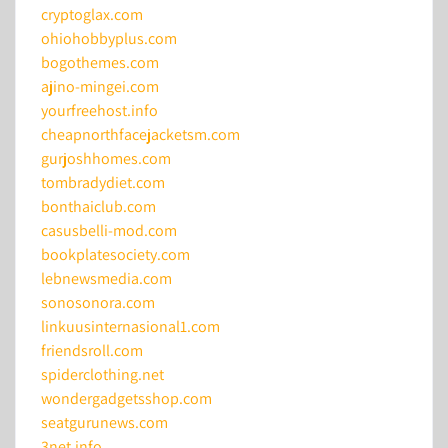
cryptoglax.com
ohiohobbyplus.com
bogothemes.com
ajino-mingei.com
yourfreehost.info
cheapnorthfacejacketsm.com
gurjoshhomes.com
tombradydiet.com
bonthaiclub.com
casusbelli-mod.com
bookplatesociety.com
lebnewsmedia.com
sonosonora.com
linkuusinternasional1.com
friendsroll.com
spiderclothing.net
wondergadgetsshop.com
seatgurunews.com
3net.info