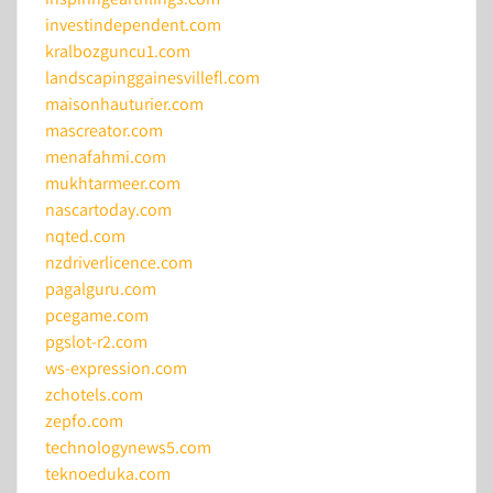
investindependent.com
kralbozguncu1.com
landscapinggainesvillefl.com
maisonhauturier.com
mascreator.com
menafahmi.com
mukhtarmeer.com
nascartoday.com
nqted.com
nzdriverlicence.com
pagalguru.com
pcegame.com
pgslot-r2.com
ws-expression.com
zchotels.com
zepfo.com
technologynews5.com
teknoeduka.com