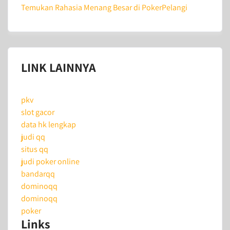
Temukan Rahasia Menang Besar di PokerPelangi
LINK LAINNYA
pkv
slot gacor
data hk lengkap
judi qq
situs qq
judi poker online
bandarqq
dominoqq
dominoqq
poker
Links