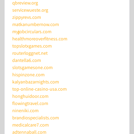
qbreview.org
servicewueste.org
zippyrevs.com
matkanumbernow.com
myjobcirculars.com
healthmoreoverfitness.com
topslotxgames.com
routerloggnet.net
dantella6.com
slotsgamesone.com
hispinzone.com
kalyanbazarnights.com
top-online-casino-usa.com
honghuidoor.com
flowingtravel.com
nineniki.com
brandiospecialists.com
medicalcare7.com
adtennaball.com