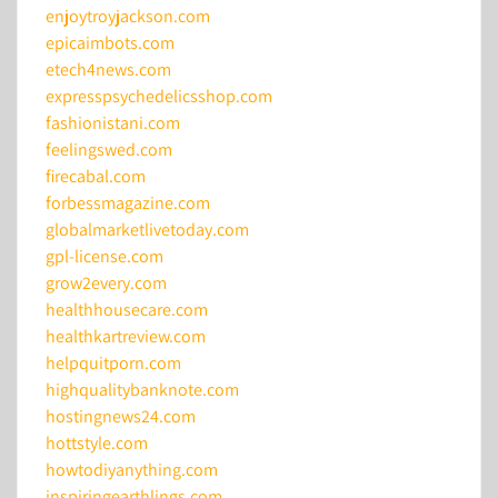
enjoytroyjackson.com
epicaimbots.com
etech4news.com
expresspsychedelicsshop.com
fashionistani.com
feelingswed.com
firecabal.com
forbessmagazine.com
globalmarketlivetoday.com
gpl-license.com
grow2every.com
healthhousecare.com
healthkartreview.com
helpquitporn.com
highqualitybanknote.com
hostingnews24.com
hottstyle.com
howtodiyanything.com
inspiringearthlings.com