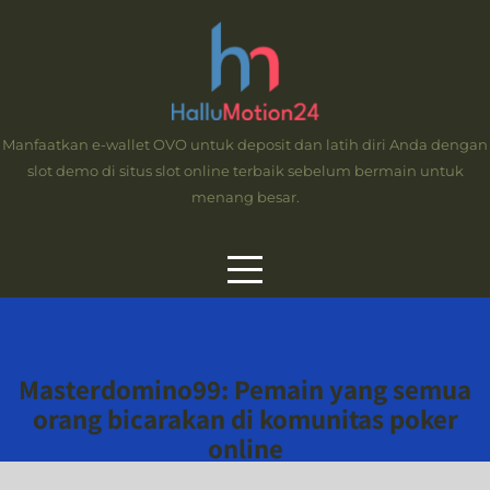
Skip
to
content
Manfaatkan e-wallet OVO untuk deposit dan latih diri Anda dengan
slot demo di situs slot online terbaik sebelum bermain untuk
menang besar.
Masterdomino99: Pemain yang semua
orang bicarakan di komunitas poker
online