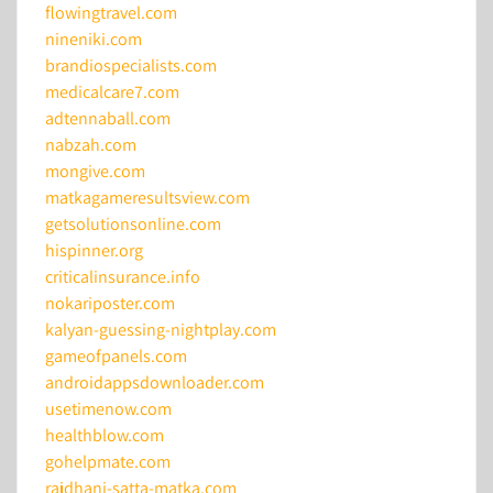
flowingtravel.com
nineniki.com
brandiospecialists.com
medicalcare7.com
adtennaball.com
nabzah.com
mongive.com
matkagameresultsview.com
getsolutionsonline.com
hispinner.org
criticalinsurance.info
nokariposter.com
kalyan-guessing-nightplay.com
gameofpanels.com
androidappsdownloader.com
usetimenow.com
healthblow.com
gohelpmate.com
rajdhani-satta-matka.com