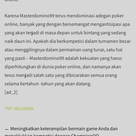
Karena Masterdomino99 terus mendominasi adegan poker
online, banyak yang dengan bersemangat mengantisipasi apa
yang akan terjadi di masa depan untuk bintang yang sedang
naik daun ini. Apakah dia berkompetisi dalam turnamen besar
atau menggilingnya dalam permainan uang tunai, satu hal
yang pasti – Masterdomino99 adalah kekuatan yang harus
diperhitungkan di dunia poker online, dan namanya akan
terus menjadi salah satu yang dibicarakan semua orang
selama bertahun -tahun yang akan datang.
[ad_2]
Tags:
pkv games
Post
←
Meningkatkan keterampilan bermain game Anda dan
menaklukkan kompetisi dengan ChampionQQ