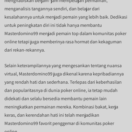
menghabiskan berjam -jam mempelajari permainan,
menganalisis tangannya sendiri, dan belajar dari
kesalahannya untuk menjadi pemain yang lebih baik. Dedikasi
untuk peningkatan diri ini tidak hanya membantu
Masterdomino99 menjadi pemain top dalam komunitas poker
online tetapi juga memberinya rasa hormat dan kekaguman
dari rekan-rekannya.
Selain keterampilannya yang mengesankan tentang nuansa
virtual, Masterdomino99 juga dikenal karena kepribadiannya
yang rendah hati dan sederhana. Terlepas dari keberhasilan
dan popularitasnya di dunia poker online, ia tetap mudah
didekati dan selalu bersedia membantu pemain lain
meningkatkan permainan mereka. Kombinasi bakat, kerja
keras, dan kerendahan hati ini telah menjadikan
Masterdomino99 favorit penggemar di komunitas poker
online.