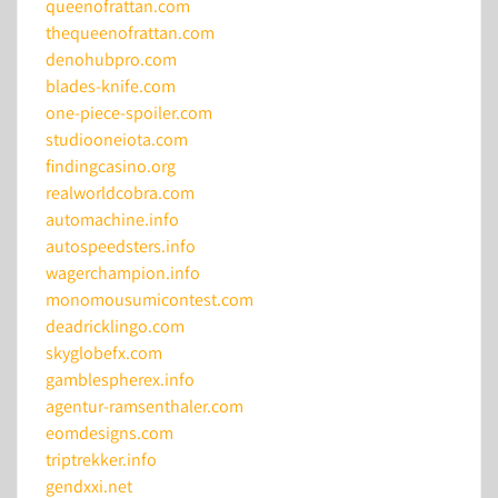
queenofrattan.com
thequeenofrattan.com
denohubpro.com
blades-knife.com
one-piece-spoiler.com
studiooneiota.com
findingcasino.org
realworldcobra.com
automachine.info
autospeedsters.info
wagerchampion.info
monomousumicontest.com
deadricklingo.com
skyglobefx.com
gamblespherex.info
agentur-ramsenthaler.com
eomdesigns.com
triptrekker.info
gendxxi.net