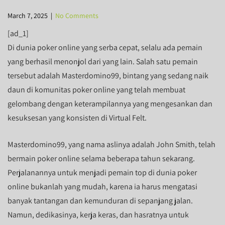
March 7, 2025
|
No Comments
[ad_1]
Di dunia poker online yang serba cepat, selalu ada pemain
yang berhasil menonjol dari yang lain. Salah satu pemain
tersebut adalah Masterdomino99, bintang yang sedang naik
daun di komunitas poker online yang telah membuat
gelombang dengan keterampilannya yang mengesankan dan
kesuksesan yang konsisten di Virtual Felt.
Masterdomino99, yang nama aslinya adalah John Smith, telah
bermain poker online selama beberapa tahun sekarang.
Perjalanannya untuk menjadi pemain top di dunia poker
online bukanlah yang mudah, karena ia harus mengatasi
banyak tantangan dan kemunduran di sepanjang jalan.
Namun, dedikasinya, kerja keras, dan hasratnya untuk