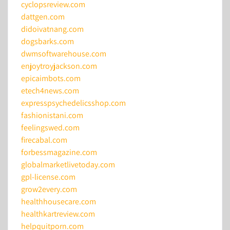
cyclopsreview.com
dattgen.com
didoivatnang.com
dogsbarks.com
dwmsoftwarehouse.com
enjoytroyjackson.com
epicaimbots.com
etech4news.com
expresspsychedelicsshop.com
fashionistani.com
feelingswed.com
firecabal.com
forbessmagazine.com
globalmarketlivetoday.com
gpl-license.com
grow2every.com
healthhousecare.com
healthkartreview.com
helpquitporn.com