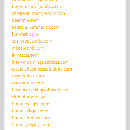
theprimeinfographics.com
cheapvaliumordernow.com
beenime.com
sodecia-kemmerich.com
fun-mak.com
casino888world.com
misterdbnb.com
jkmezcal.com
intervaltrainingexercises.com
tyestylebusinesssolutions.com
royalpoipet.com
thestaurant.com
bestlinktrackingsoftware.com
clublubupoo.com
bonusmazijeu.com
bonuskyfojea.com
bonuskorokee.com
bonusgexipoy.com