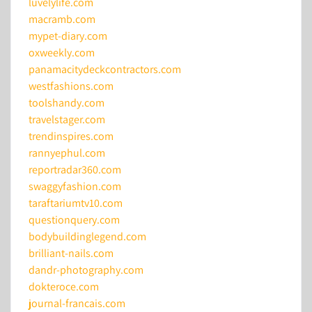
luvelylife.com
macramb.com
mypet-diary.com
oxweekly.com
panamacitydeckcontractors.com
westfashions.com
toolshandy.com
travelstager.com
trendinspires.com
rannyephul.com
reportradar360.com
swaggyfashion.com
taraftariumtv10.com
questionquery.com
bodybuildinglegend.com
brilliant-nails.com
dandr-photography.com
dokteroce.com
journal-francais.com