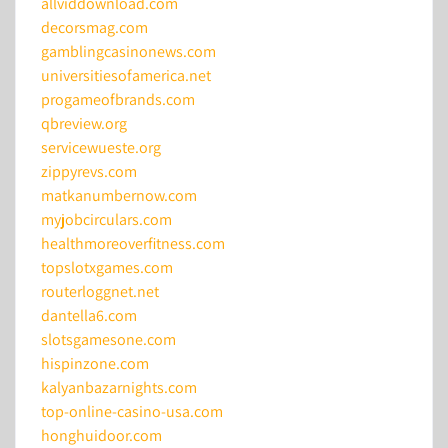
allviddownload.com
decorsmag.com
gamblingcasinonews.com
universitiesofamerica.net
progameofbrands.com
qbreview.org
servicewueste.org
zippyrevs.com
matkanumbernow.com
myjobcirculars.com
healthmoreoverfitness.com
topslotxgames.com
routerloggnet.net
dantella6.com
slotsgamesone.com
hispinzone.com
kalyanbazarnights.com
top-online-casino-usa.com
honghuidoor.com