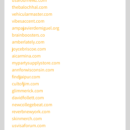
usafournewz.com
thebalochhal.com
vehicularmaster.com
vibesaccent.com
ampajavierdemiguel.org
brainboosters.co
amberlately.com
joycebriscoe.com
aicarmina.com
mypartysupplystore.com
annforwisconsin.com
findjaipur.com
cultofjim.com
glimmerick.com
davidfollett.com
newcollegebeat.com
reverbnewyork.com
skinmerch.com
usvisaforum.com