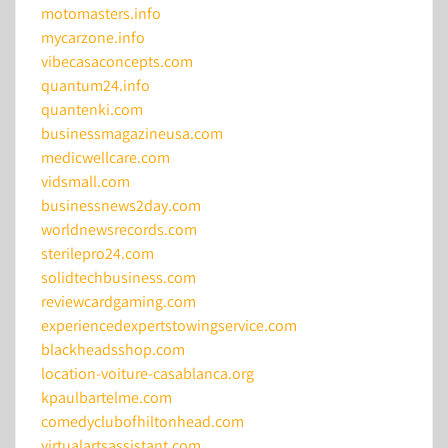
motomasters.info
mycarzone.info
vibecasaconcepts.com
quantum24.info
quantenki.com
businessmagazineusa.com
medicwellcare.com
vidsmall.com
businessnews2day.com
worldnewsrecords.com
sterilepro24.com
solidtechbusiness.com
reviewcardgaming.com
experiencedexpertstowingservice.com
blackheadsshop.com
location-voiture-casablanca.org
kpaulbartelme.com
comedyclubofhiltonhead.com
virtualartsassistant.com