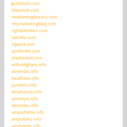
justintv10.com
lawyerule.com
mediamingleseaco.com
mtsmarketingblog.com
nghekiemtien.com
wasirku.com
tejas24.com
poolturbo.com
prachestait.com
artforafghans.info
airvendio.info
healthexe.info
puretecx.info
tecadvance.info
aminityio.info
amiolahu.info
ampacheme.info
ampullahu.info
aromaxme.info