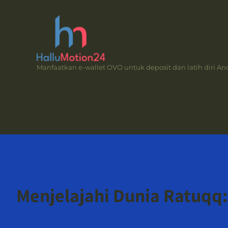
Skip
to
content
Manfaatkan e-wallet OVO untuk deposit dan latih diri An
Menjelajahi Dunia Ratuqq