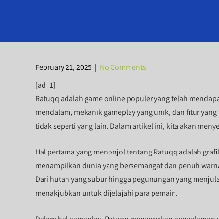
February 21, 2025
|
No Comments
[ad_1]
Ratuqq adalah game online populer yang telah mendap
mendalam, mekanik gameplay yang unik, dan fitur yan
tidak seperti yang lain. Dalam artikel ini, kita akan m
Hal pertama yang menonjol tentang Ratuqq adalah grafi
menampilkan dunia yang bersemangat dan penuh warna 
Dari hutan yang subur hingga pegunungan yang menjul
menakjubkan untuk dijelajahi para pemain.
Dalam hal gameplay, Ratuqq menawarkan pengalaman ya