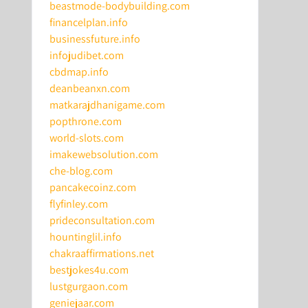
beastmode-bodybuilding.com
financelplan.info
businessfuture.info
infojudibet.com
cbdmap.info
deanbeanxn.com
matkarajdhanigame.com
popthrone.com
world-slots.com
imakewebsolution.com
che-blog.com
pancakecoinz.com
flyfinley.com
prideconsultation.com
hountinglil.info
chakraaffirmations.net
bestjokes4u.com
lustgurgaon.com
geniejaar.com