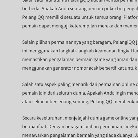
berbeda. Apakah Anda seorang pemain poker berpengal
PelangiQQ memiliki sesuatu untuk semua orang. Platfo
pemain dapat menguji keterampilan mereka dan memen
Selain pilihan permainannya yang beragam, PelangiQQ 
ini menggunakan langkah-langkah keamanan tingkat lan
memastikan pengalaman bermain game yang aman dan m
menggunakan generator nomor acak bersertifikat untu
Salah satu aspek paling menarik dari permainan onlin
pemain lain dari seluruh dunia. Apakah Anda ingin menc
atau sekadar bersenang-senang, PelangiQQ memberikan p
Secara keseluruhan, menjelajahi dunia game online y
bermanfaat. Dengan beragam pilihan permainan, lingk
menawarkan pengalaman bermain yang tiada duanya. J