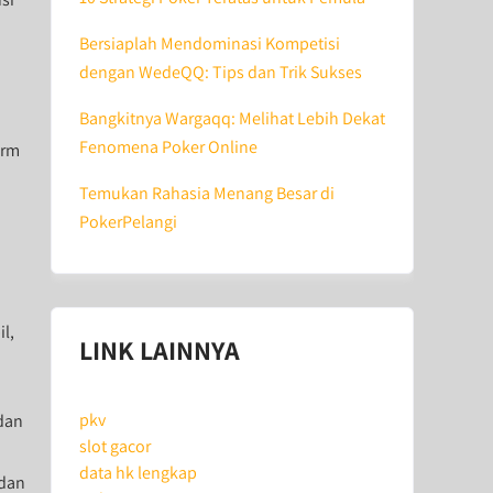
Bersiaplah Mendominasi Kompetisi
dengan WedeQQ: Tips dan Trik Sukses
Bangkitnya Wargaqq: Melihat Lebih Dekat
Fenomena Poker Online
orm
Temukan Rahasia Menang Besar di
PokerPelangi
l,
LINK LAINNYA
pkv
dan
slot gacor
data hk lengkap
 dan