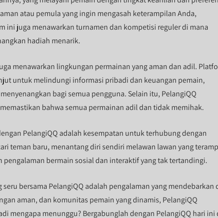
aman atau pemula yang ingin mengasah keterampilan Anda,
rm ini juga menawarkan turnamen dan kompetisi reguler di mana
angkan hadiah menarik.
juga menawarkan lingkungan permainan yang aman dan adil. Platf
jut untuk melindungi informasi pribadi dan keuangan pemain,
enyenangkan bagi semua pengguna. Selain itu, PelangiQQ
k memastikan bahwa semua permainan adil dan tidak memihak.
e dengan PelangiQQ adalah kesempatan untuk terhubung dengan
ari teman baru, menantang diri sendiri melawan lawan yang terampi
engalaman bermain sosial dan interaktif yang tak tertandingi.
ang seru bersama PelangiQQ adalah pengalaman yang mendebarkan 
ungan aman, dan komunitas pemain yang dinamis, PelangiQQ
adi mengapa menunggu? Bergabunglah dengan PelangiQQ hari ini