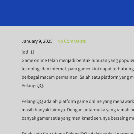
January 9, 2025
|
No Comments
[ad_1]
Game online telah menjadi bentuk hiburan yang populer
teknologi dan internet, para gamer kini dapat terhubun
berbagai macam permainan. Salah satu platform yang
PelangiQQ.
PelangiQQ adalah platform game online yang menawark
masih banyak lainnya. Dengan antarmuka yang ramah p
banyak gamer setia yang menikmati serunya bersaing me
Salah satu fitur utama PelangiQQ adalah variasi permai