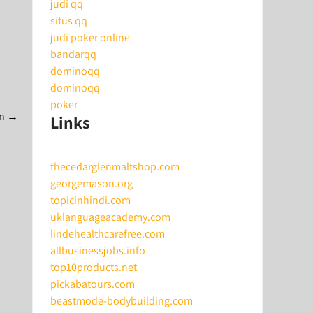
judi qq
situs qq
judi poker online
bandarqq
dominoqq
dominoqq
poker
an
→
Links
thecedarglenmaltshop.com
georgemason.org
topicinhindi.com
uklanguageacademy.com
lindehealthcarefree.com
allbusinessjobs.info
top10products.net
pickabatours.com
beastmode-bodybuilding.com