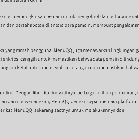
 game, memungkinkan pemain untuk mengobrol dan terhubung sat
maan dan persahabatan di antara para pemain, membuat pengalama
uka yang ramah pengguna, MenuQQ juga menawarkan lingkungan 
gi enkripsi canggih untuk memastikan bahwa data pemain dilindung
 -langkah ketat untuk mencegah kecurangan dan memastikan bahw
ine. Dengan fitur-fitur inovatifnya, berbagai pilihan permainan, 
man dan menyenangkan, MenuQQ dengan cepat menjadi platform
meriksa MenuQQ, sekarang saatnya untuk melakukannya dan