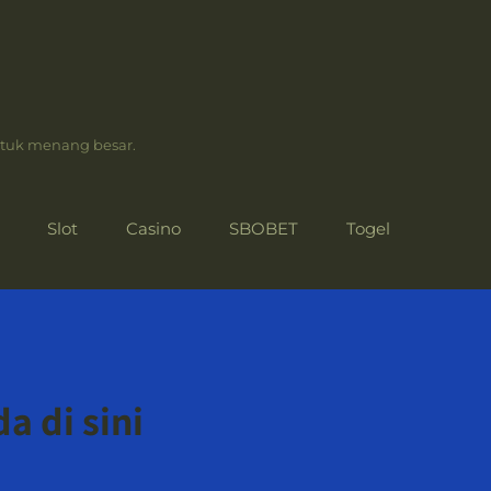
untuk menang besar.
Slot
Casino
SBOBET
Togel
 di sini