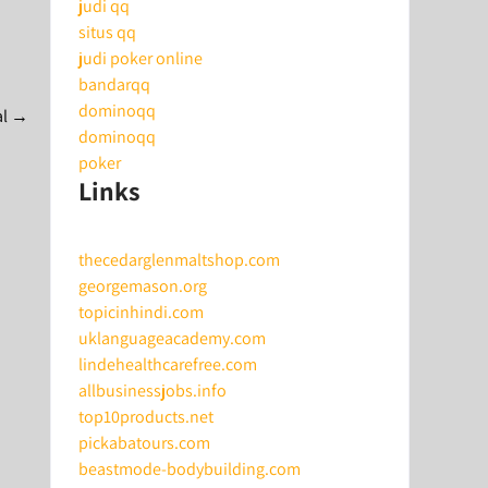
judi qq
situs qq
judi poker online
bandarqq
dominoqq
al
→
dominoqq
poker
Links
thecedarglenmaltshop.com
georgemason.org
topicinhindi.com
uklanguageacademy.com
lindehealthcarefree.com
allbusinessjobs.info
top10products.net
pickabatours.com
beastmode-bodybuilding.com