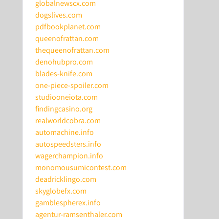
globalnewscx.com
dogslives.com
pdfbookplanet.com
queenofrattan.com
thequeenofrattan.com
denohubpro.com
blades-knife.com
one-piece-spoiler.com
studiooneiota.com
findingcasino.org
realworldcobra.com
automachine.info
autospeedsters.info
wagerchampion.info
monomousumicontest.com
deadricklingo.com
skyglobefx.com
gamblespherex.info
agentur-ramsenthaler.com