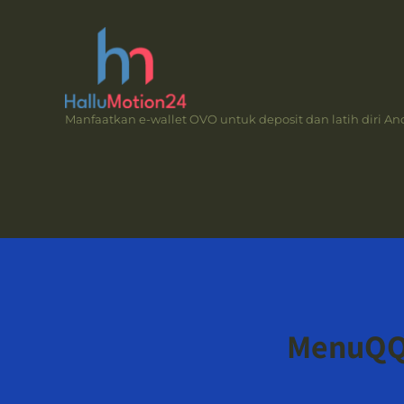
Skip
to
content
Manfaatkan e-wallet OVO untuk deposit dan latih diri An
MenuQQ: