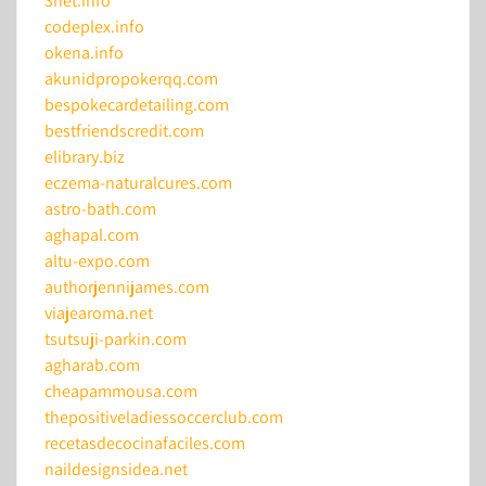
3net.info
codeplex.info
okena.info
akunidpropokerqq.com
bespokecardetailing.com
bestfriendscredit.com
elibrary.biz
eczema-naturalcures.com
astro-bath.com
aghapal.com
altu-expo.com
authorjennijames.com
viajearoma.net
tsutsuji-parkin.com
agharab.com
cheapammousa.com
thepositiveladiessoccerclub.com
recetasdecocinafaciles.com
naildesignsidea.net