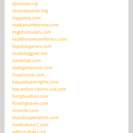
qbreview.org
servicewueste.org
zippyrevs.com
matkanumbernow.com
myjobcirculars.com
healthmoreoverfitness.com
topslotxgames.com
routerloggnet.net
dantella6.com
slotsgamesone.com
hispinzone.com
kalyanbazarnights.com
top-online-casino-usa.com
honghuidoor.com
flowingtravel.com
nineniki.com
brandiospecialists.com
medicalcare7.com
adtennaball.com