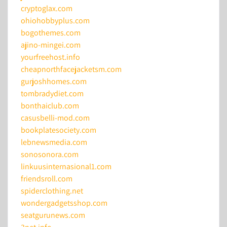
cryptoglax.com
ohiohobbyplus.com
bogothemes.com
ajino-mingei.com
yourfreehost.info
cheapnorthfacejacketsm.com
gurjoshhomes.com
tombradydiet.com
bonthaiclub.com
casusbelli-mod.com
bookplatesociety.com
lebnewsmedia.com
sonosonora.com
linkuusinternasional1.com
friendsroll.com
spiderclothing.net
wondergadgetsshop.com
seatgurunews.com