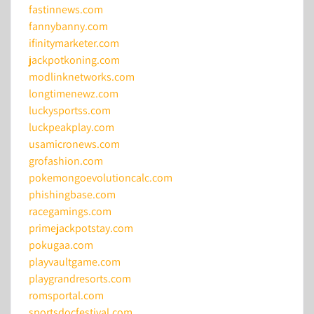
fastinnews.com
fannybanny.com
ifinitymarketer.com
jackpotkoning.com
modlinknetworks.com
longtimenewz.com
luckysportss.com
luckpeakplay.com
usamicronews.com
grofashion.com
pokemongoevolutioncalc.com
phishingbase.com
racegamings.com
primejackpotstay.com
pokugaa.com
playvaultgame.com
playgrandresorts.com
romsportal.com
sportsdocfestival.com