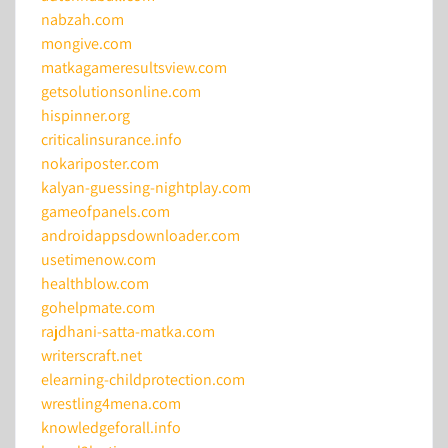
nabzah.com
mongive.com
matkagameresultsview.com
getsolutionsonline.com
hispinner.org
criticalinsurance.info
nokariposter.com
kalyan-guessing-nightplay.com
gameofpanels.com
androidappsdownloader.com
usetimenow.com
healthblow.com
gohelpmate.com
rajdhani-satta-matka.com
writerscraft.net
elearning-childprotection.com
wrestling4mena.com
knowledgeforall.info