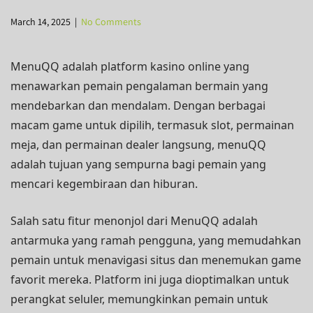
March 14, 2025
|
No Comments
MenuQQ adalah platform kasino online yang
menawarkan pemain pengalaman bermain yang
mendebarkan dan mendalam. Dengan berbagai
macam game untuk dipilih, termasuk slot, permainan
meja, dan permainan dealer langsung, menuQQ
adalah tujuan yang sempurna bagi pemain yang
mencari kegembiraan dan hiburan.
Salah satu fitur menonjol dari MenuQQ adalah
antarmuka yang ramah pengguna, yang memudahkan
pemain untuk menavigasi situs dan menemukan game
favorit mereka. Platform ini juga dioptimalkan untuk
perangkat seluler, memungkinkan pemain untuk