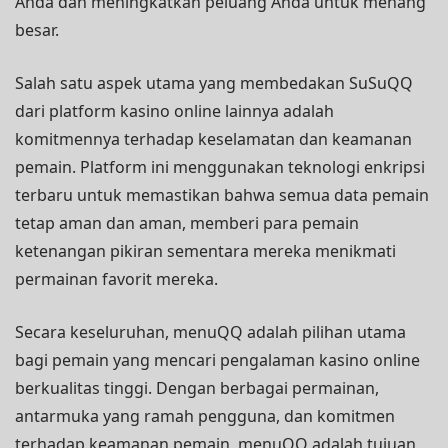
Anda dan meningkatkan peluang Anda untuk menang
besar.
Salah satu aspek utama yang membedakan SuSuQQ
dari platform kasino online lainnya adalah
komitmennya terhadap keselamatan dan keamanan
pemain. Platform ini menggunakan teknologi enkripsi
terbaru untuk memastikan bahwa semua data pemain
tetap aman dan aman, memberi para pemain
ketenangan pikiran sementara mereka menikmati
permainan favorit mereka.
Secara keseluruhan, menuQQ adalah pilihan utama
bagi pemain yang mencari pengalaman kasino online
berkualitas tinggi. Dengan berbagai permainan,
antarmuka yang ramah pengguna, dan komitmen
terhadap keamanan pemain, menuQQ adalah tujuan