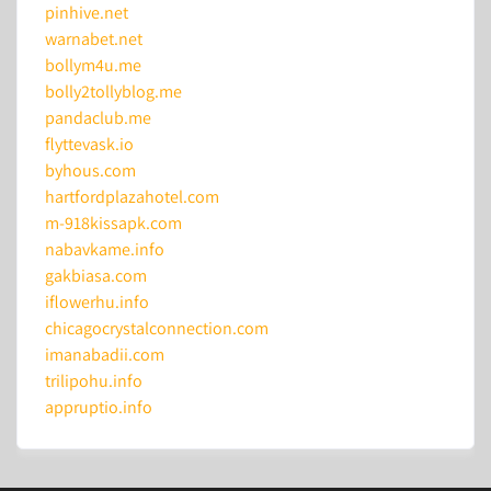
pinhive.net
warnabet.net
bollym4u.me
bolly2tollyblog.me
pandaclub.me
flyttevask.io
byhous.com
hartfordplazahotel.com
m-918kissapk.com
nabavkame.info
gakbiasa.com
iflowerhu.info
chicagocrystalconnection.com
imanabadii.com
trilipohu.info
appruptio.info