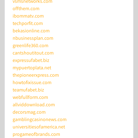
vsmsnetworks.com
offthem.com
ibommatv.com
techporfit.com
bekasionline.com
nbusinessplan.com
greenlife360.com
cantshoutitout.com
expressufabet.biz
mypuertoplata.net
thepioneerxpress.com
howtofixissue.com
teamufabet.biz
webfullform.com
allviddownload.com
decorsmag.com
gamblingcasinonews.com
universitiesofamerica.net
progameofbrands.com