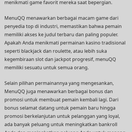
menikmati game favorit mereka saat bepergian.
MenuQQ menawarkan berbagai macam game dari
penyedia top di industri, memastikan bahwa pemain
memiliki akses ke judul terbaru dan paling populer.
Apakah Anda menikmati permainan kasino tradisional
seperti blackjack dan roulette, atau lebih suka
kegembiraan slot dan jackpot progresif, menuQQ
memiliki sesuatu untuk semua orang.
Selain pilihan permainannya yang mengesankan,
MenuQQ juga menawarkan berbagai bonus dan
promosi untuk membuat pemain kembali lagi. Dari
bonus selamat datang untuk pemain baru hingga
promosi berkelanjutan untuk pelanggan yang loyal,
ada banyak peluang untuk meningkatkan bankroll