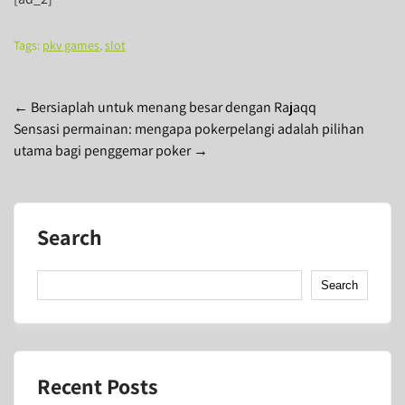
Tags:
pkv games
,
slot
Post
←
Bersiaplah untuk menang besar dengan Rajaqq
Sensasi permainan: mengapa pokerpelangi adalah pilihan
navigation
utama bagi penggemar poker
→
Search
Search
Recent Posts