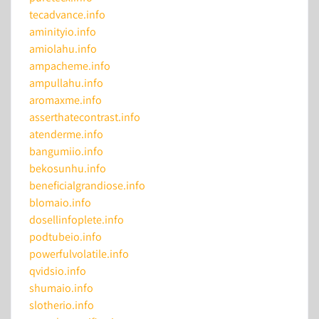
tecadvance.info
aminityio.info
amiolahu.info
ampacheme.info
ampullahu.info
aromaxme.info
asserthatecontrast.info
atenderme.info
bangumiio.info
bekosunhu.info
beneficialgrandiose.info
blomaio.info
dosellinfoplete.info
podtubeio.info
powerfulvolatile.info
qvidsio.info
shumaio.info
slotherio.info