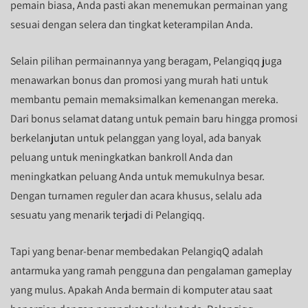
pemain biasa, Anda pasti akan menemukan permainan yang
sesuai dengan selera dan tingkat keterampilan Anda.
Selain pilihan permainannya yang beragam, Pelangiqq juga
menawarkan bonus dan promosi yang murah hati untuk
membantu pemain memaksimalkan kemenangan mereka.
Dari bonus selamat datang untuk pemain baru hingga promosi
berkelanjutan untuk pelanggan yang loyal, ada banyak
peluang untuk meningkatkan bankroll Anda dan
meningkatkan peluang Anda untuk memukulnya besar.
Dengan turnamen reguler dan acara khusus, selalu ada
sesuatu yang menarik terjadi di Pelangiqq.
Tapi yang benar-benar membedakan PelangiqQ adalah
antarmuka yang ramah pengguna dan pengalaman gameplay
yang mulus. Apakah Anda bermain di komputer atau saat