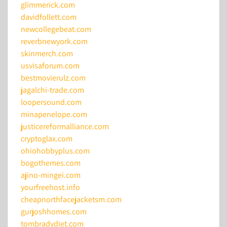
glimmerick.com
davidfollett.com
newcollegebeat.com
reverbnewyork.com
skinmerch.com
usvisaforum.com
bestmovierulz.com
jagalchi-trade.com
loopersound.com
minapenelope.com
justicereformalliance.com
cryptoglax.com
ohiohobbyplus.com
bogothemes.com
ajino-mingei.com
yourfreehost.info
cheapnorthfacejacketsm.com
gurjoshhomes.com
tombradydiet.com