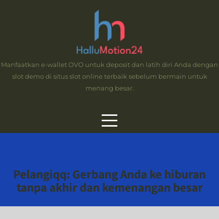
Skip
to
content
Manfaatkan e-wallet OVO untuk deposit dan latih diri Anda dengan
slot demo di situs slot online terbaik sebelum bermain untuk
menang besar.
Pelangiqq: Gerbang Anda ke hiburan
tanpa akhir dan kemenangan besar