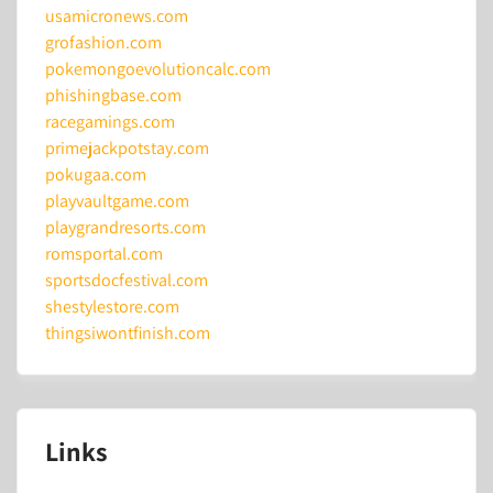
usamicronews.com
grofashion.com
pokemongoevolutioncalc.com
phishingbase.com
racegamings.com
primejackpotstay.com
pokugaa.com
playvaultgame.com
playgrandresorts.com
romsportal.com
sportsdocfestival.com
shestylestore.com
thingsiwontfinish.com
Links