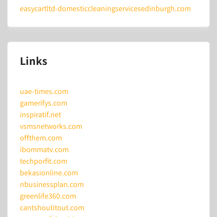
easycartltd-domesticcleaningservicesedinburgh.com
Links
uae-times.com
gamerifys.com
inspiratif.net
vsmsnetworks.com
offthem.com
ibommatv.com
techporfit.com
bekasionline.com
nbusinessplan.com
greenlife360.com
cantshoutitout.com