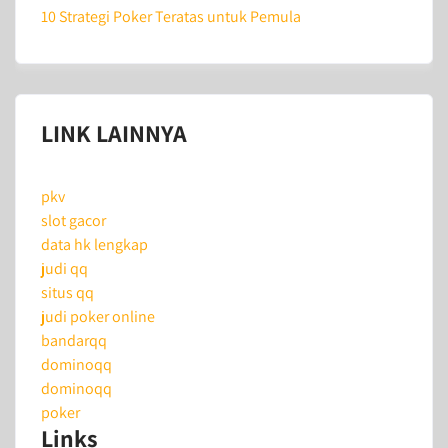
10 Strategi Poker Teratas untuk Pemula
LINK LAINNYA
pkv
slot gacor
data hk lengkap
judi qq
situs qq
judi poker online
bandarqq
dominoqq
dominoqq
poker
Links