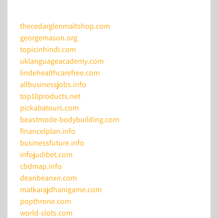
thecedarglenmaltshop.com
georgemason.org
topicinhindi.com
uklanguageacademy.com
lindehealthcarefree.com
allbusinessjobs.info
top10products.net
pickabatours.com
beastmode-bodybuilding.com
financelplan.info
businessfuture.info
infojudibet.com
cbdmap.info
deanbeanxn.com
matkarajdhanigame.com
popthrone.com
world-slots.com