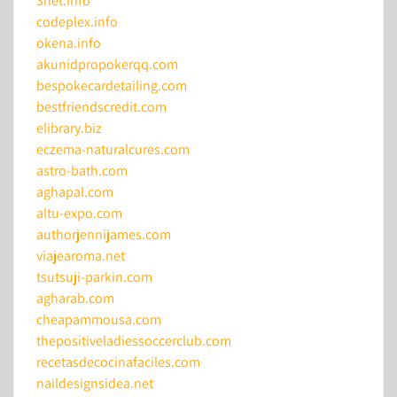
3net.info
codeplex.info
okena.info
akunidpropokerqq.com
bespokecardetailing.com
bestfriendscredit.com
elibrary.biz
eczema-naturalcures.com
astro-bath.com
aghapal.com
altu-expo.com
authorjennijames.com
viajearoma.net
tsutsuji-parkin.com
agharab.com
cheapammousa.com
thepositiveladiessoccerclub.com
recetasdecocinafaciles.com
naildesignsidea.net