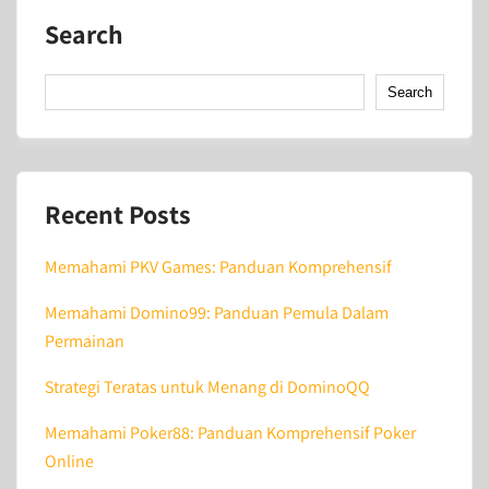
Search
Search
Recent Posts
Memahami PKV Games: Panduan Komprehensif
Memahami Domino99: Panduan Pemula Dalam
Permainan
Strategi Teratas untuk Menang di DominoQQ
Memahami Poker88: Panduan Komprehensif Poker
Online