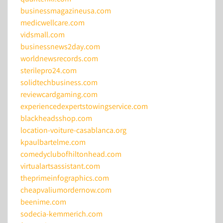
businessmagazineusa.com
medicwellcare.com
vidsmall.com
businessnews2day.com
worldnewsrecords.com
sterilepro24.com
solidtechbusiness.com
reviewcardgaming.com
experiencedexpertstowingservice.com
blackheadsshop.com
location-voiture-casablanca.org
kpaulbartelme.com
comedyclubofhiltonhead.com
virtualartsassistant.com
theprimeinfographics.com
cheapvaliumordernow.com
beenime.com
sodecia-kemmerich.com