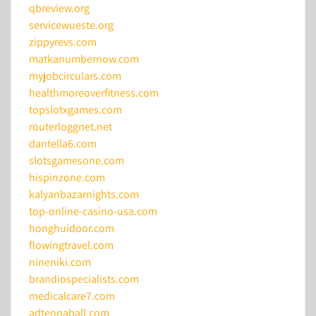
qbreview.org
servicewueste.org
zippyrevs.com
matkanumbernow.com
myjobcirculars.com
healthmoreoverfitness.com
topslotxgames.com
routerloggnet.net
dantella6.com
slotsgamesone.com
hispinzone.com
kalyanbazarnights.com
top-online-casino-usa.com
honghuidoor.com
flowingtravel.com
nineniki.com
brandiospecialists.com
medicalcare7.com
adtennaball.com