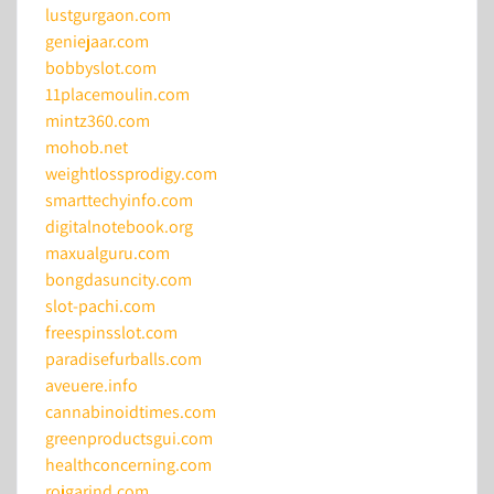
lustgurgaon.com
geniejaar.com
bobbyslot.com
11placemoulin.com
mintz360.com
mohob.net
weightlossprodigy.com
smarttechyinfo.com
digitalnotebook.org
maxualguru.com
bongdasuncity.com
slot-pachi.com
freespinsslot.com
paradisefurballs.com
aveuere.info
cannabinoidtimes.com
greenproductsgui.com
healthconcerning.com
rojgarind.com