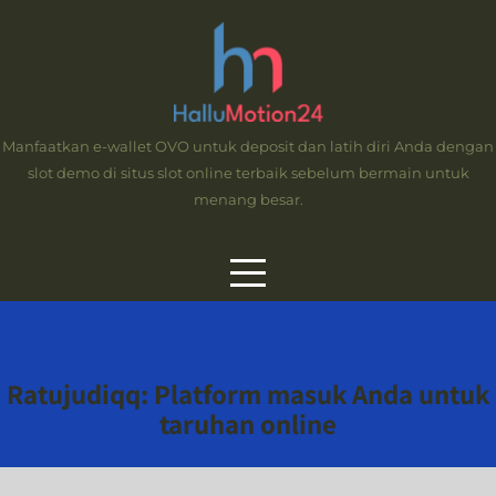
Skip
to
content
Manfaatkan e-wallet OVO untuk deposit dan latih diri Anda dengan
slot demo di situs slot online terbaik sebelum bermain untuk
menang besar.
Ratujudiqq: Platform masuk Anda untuk
taruhan online