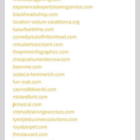
experiencedexpertstowingservice.com
blackheadsshop.com
location-voiture-casablanca.org
kpaulbartelme.com
comedyclubofhiltonhead.com
virtualartsassistant.com
theprimeinfographics.com
cheapvaliumordernow.com
beenime.com
sodecia-kemmerich.com
fun-mak.com
casino888world.com
misterdbnb.com
jkmezcal.com
intervaltrainingexercises.com
tyestylebusinesssolutions.com
royalpoipet.com
thestaurant.com