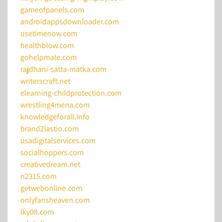
gameofpanels.com
androidappsdownloader.com
usetimenow.com
healthblow.com
gohelpmate.com
rajdhani-satta-matka.com
writerscraft.net
elearning-childprotection.com
wrestling4mena.com
knowledgeforall.info
brand2lastio.com
usadigitalservices.com
socialhoppers.com
creativedream.net
n2315.com
getwebonline.com
onlyfansheaven.com
lky08.com