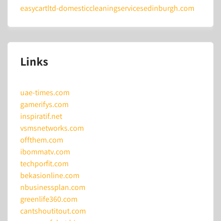
easycartltd-domesticcleaningservicesedinburgh.com
Links
uae-times.com
gamerifys.com
inspiratif.net
vsmsnetworks.com
offthem.com
ibommatv.com
techporfit.com
bekasionline.com
nbusinessplan.com
greenlife360.com
cantshoutitout.com