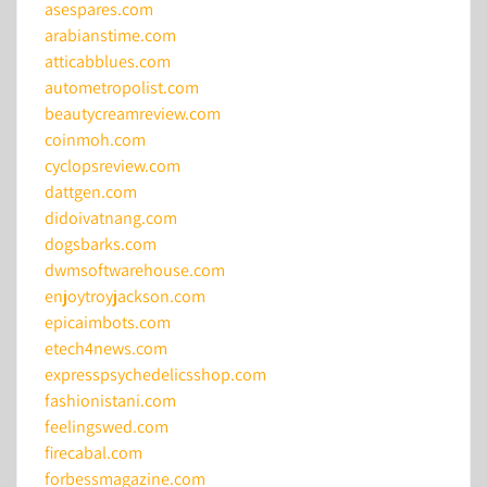
asespares.com
arabianstime.com
atticabblues.com
autometropolist.com
beautycreamreview.com
coinmoh.com
cyclopsreview.com
dattgen.com
didoivatnang.com
dogsbarks.com
dwmsoftwarehouse.com
enjoytroyjackson.com
epicaimbots.com
etech4news.com
expresspsychedelicsshop.com
fashionistani.com
feelingswed.com
firecabal.com
forbessmagazine.com