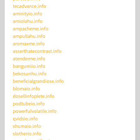
tecadvance.info
aminityio.info
amiolahu.info
ampacheme.info
ampullahu.info
aromaxme.info
asserthatecontrast.info
atenderme.info
bangumiio.info
bekosunhu.info
beneficialgrandiose.info
blomaio.info
dosellinfoplete.info
podtubeio.info
powerfulvolatile.info
qvidsio.info
shumaio.info
slotherio.info