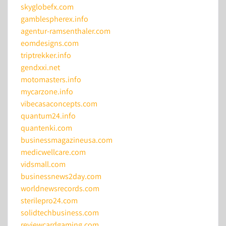
skyglobefx.com
gamblespherex.info
agentur-ramsenthaler.com
eomdesigns.com
triptrekker.info
gendxxi.net
motomasters.info
mycarzone.info
vibecasaconcepts.com
quantum24.info
quantenki.com
businessmagazineusa.com
medicwellcare.com
vidsmall.com
businessnews2day.com
worldnewsrecords.com
sterilepro24.com
solidtechbusiness.com
reviewcardgaming.com