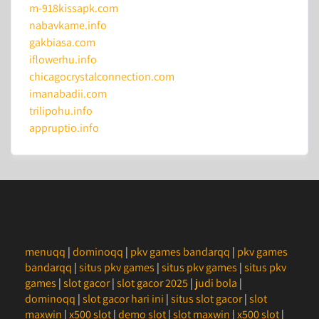
m-918kissapk.com
nabavkame.info
gakbiasa.com
iflowerhu.info
chicagocrystalconnection.com
imanabadii.com
trilipohu.info
appruptio.info
menuqq
|
dominoqq
|
pkv games bandarqq
|
pkv games
bandarqq
|
situs pkv games
|
situs pkv games
|
situs pkv
games
|
slot gacor
|
slot gacor 2025
|
judi bola
|
dominoqq
|
slot gacor hari ini
|
situs slot gacor
|
slot
maxwin
|
x500 slot
|
demo slot
|
slot maxwin
|
x500 slot
|