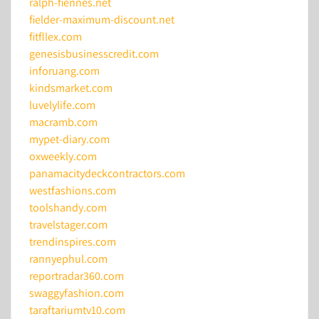
ralph-fiennes.net
fielder-maximum-discount.net
fitfllex.com
genesisbusinesscredit.com
inforuang.com
kindsmarket.com
luvelylife.com
macramb.com
mypet-diary.com
oxweekly.com
panamacitydeckcontractors.com
westfashions.com
toolshandy.com
travelstager.com
trendinspires.com
rannyephul.com
reportradar360.com
swaggyfashion.com
taraftariumtv10.com