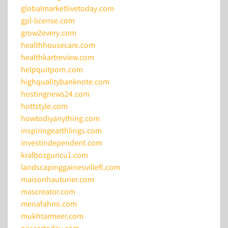
globalmarketlivetoday.com
gpl-license.com
grow2every.com
healthhousecare.com
healthkartreview.com
helpquitporn.com
highqualitybanknote.com
hostingnews24.com
hottstyle.com
howtodiyanything.com
inspiringearthlings.com
investindependent.com
kralbozguncu1.com
landscapinggainesvillefl.com
maisonhauturier.com
mascreator.com
menafahmi.com
mukhtarmeer.com