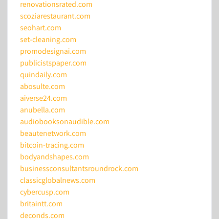
renovationsrated.com
scoziarestaurant.com
seohart.com
set-cleaning.com
promodesignai.com
publicistspaper.com
quindaily.com
abosulte.com
aiverse24.com
anubella.com
audiobooksonaudible.com
beautenetwork.com
bitcoin-tracing.com
bodyandshapes.com
businessconsultantsroundrock.com
classicglobalnews.com
cybercusp.com
britaintt.com
deconds.com