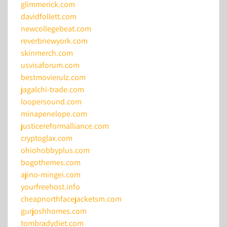
glimmerick.com
davidfollett.com
newcollegebeat.com
reverbnewyork.com
skinmerch.com
usvisaforum.com
bestmovierulz.com
jagalchi-trade.com
loopersound.com
minapenelope.com
justicereformalliance.com
cryptoglax.com
ohiohobbyplus.com
bogothemes.com
ajino-mingei.com
yourfreehost.info
cheapnorthfacejacketsm.com
gurjoshhomes.com
tombradydiet.com