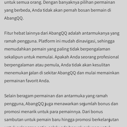
untuk semua orang. Dengan banyaknya pilihan permainan
yang berbeda, Anda tidak akan pernah bosan bermain di
AbangQQ.
Fitur hebat lainnya dari AbangQQ adalah antarmukanya yang
ramah pengguna. Platform ini mudah dinavigasi, sehingga
memudahkan pemain yang paling tidak berpengalaman
sekalipun untuk memulai. Apakah Anda seorang profesional
berpengalaman atau pemula, Anda tidak akan kesulitan
menemukan jalan di sekitar AbangQQ dan mulai memainkan
permainan favorit Anda.
Selain beragam permainan dan antarmuka yang ramah
pengguna, AbangQQ juga menawarkan sejumlah bonus dan
promosi menarik untuk para pemainnya. Dari bonus
sambutan untuk pemain baru hingga promosi berkelanjutan