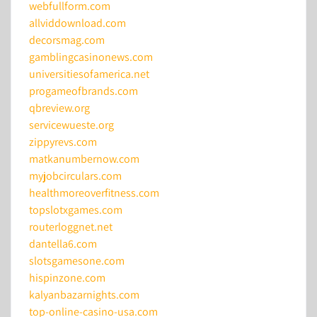
webfullform.com
allviddownload.com
decorsmag.com
gamblingcasinonews.com
universitiesofamerica.net
progameofbrands.com
qbreview.org
servicewueste.org
zippyrevs.com
matkanumbernow.com
myjobcirculars.com
healthmoreoverfitness.com
topslotxgames.com
routerloggnet.net
dantella6.com
slotsgamesone.com
hispinzone.com
kalyanbazarnights.com
top-online-casino-usa.com