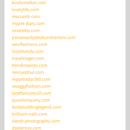
kindsmarket.com
luvelylife.com
macramb.com
mypet-diary.com
oxweekly.com
panamacitydeckcontractors.com
westfashions.com
toolshandy.com
travelstager.com
trendinspires.com
rannyephul.com
reportradar360.com
swaggyfashion.com
taraftariumtv10.com
questionquery.com
bodybuildinglegend.com
brilliant-nails.com
dandr-photography.com
dokteroce.com