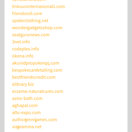
linkuusinternasional1.com
friendsroll.com
spiderclothing.net
wondergadgetsshop.com
seatgurunews.com
3net.info
codeplex.info
okena.info
akunidpropokerqq.com
bespokecardetailing.com
bestfriendscredit.com
elibrary.biz
eczema-naturalcures.com
astro-bath.com
aghapal.com
altu-expo.com
authorjennijames.com
viajearoma.net