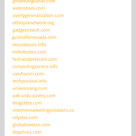
growmarijuanas.com
webnshare.com
overlygeneralization.com
ethiopianetwork.org
gadgetsmesh.com
justicefornevada.com
leisuretours.info
hellotbsbro.com
farmandpetscare.com
computingservice.info
caiofracini.com
techpositive.info
unseonrang.com
pak-urdu-poetry.com
blogcetra.com
internetmarketingsolutions.co
ollystvs.com
globalnewscx.com
dogslives.com