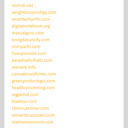
mohob.net
weightlossprodigy.com
smarttechyinfo.com
digitalnotebook.org
maxualguru.com
bongdasuncity.com
slot-pachi.com
freespinsslot.com
paradisefurballs.com
aveuere.info
cannabinoidtimes.com
greenproductsgui.com
healthconcerning.com
rojgarind.com
fewhour.com
18minutetimer.com
semanticseostars.com
mainstreamzone.com