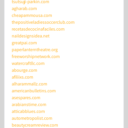
tsutsuji-parkin.com
agharab.com
cheapammousa.com
thepositiveladiessoccerclub.com
recetasdecocinafaciles.com
naildesignsidea.net
greatpai.com
paperlanterntheatre.org
freeworshipnetwork.com
watercraftllc.com
abourge.com
afiliixs.com
alharammallz.com
americanbulletins.com
asespares.com
arabianstime.com
atticabblues.com
autometropolist.com
beautycreamreview.com