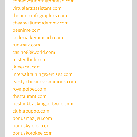
comedyclubofhiltonhead.com
virtualartsassistant.com
theprimeinfographics.com
cheapvaliumordernow.com
beenime.com
sodecia-kemmerich.com
fun-mak.com
casino888world.com
misterdbnb.com
jkmezcal.com
intervaltrainingexercises.com
tyestylebusinesssolutions.com
royalpoipet.com
thestaurant.com
bestlinktrackingsoftware.com
clublubupoo.com
bonusmazijeu.com
bonuskyfojea.com
bonuskorokee.com