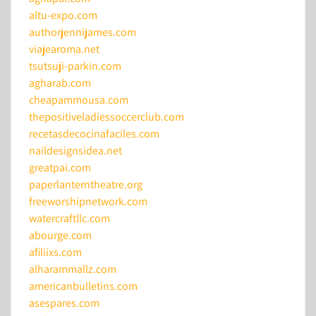
altu-expo.com
authorjennijames.com
viajearoma.net
tsutsuji-parkin.com
agharab.com
cheapammousa.com
thepositiveladiessoccerclub.com
recetasdecocinafaciles.com
naildesignsidea.net
greatpai.com
paperlanterntheatre.org
freeworshipnetwork.com
watercraftllc.com
abourge.com
afiliixs.com
alharammallz.com
americanbulletins.com
asespares.com