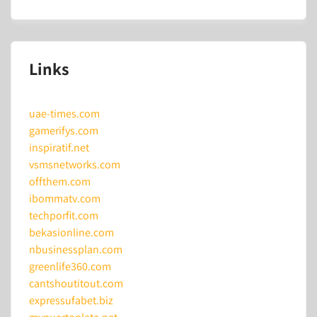
Links
uae-times.com
gamerifys.com
inspiratif.net
vsmsnetworks.com
offthem.com
ibommatv.com
techporfit.com
bekasionline.com
nbusinessplan.com
greenlife360.com
cantshoutitout.com
expressufabet.biz