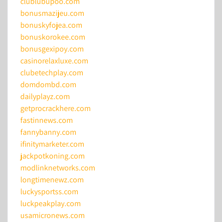
clublubupoo.com
bonusmazijeu.com
bonuskyfojea.com
bonuskorokee.com
bonusgexipoy.com
casinorelaxluxe.com
clubetechplay.com
domdombd.com
dailyplayz.com
getprocrackhere.com
fastinnews.com
fannybanny.com
ifinitymarketer.com
jackpotkoning.com
modlinknetworks.com
longtimenewz.com
luckysportss.com
luckpeakplay.com
usamicronews.com