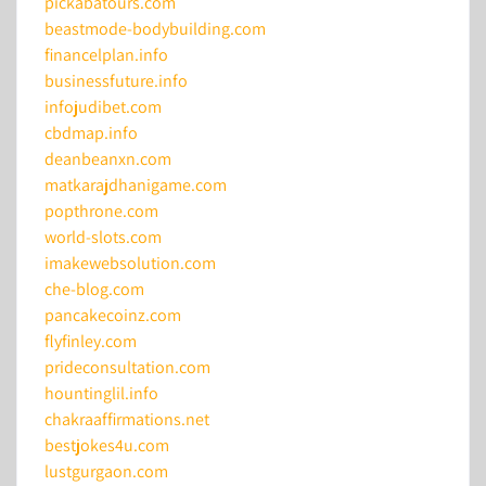
pickabatours.com
beastmode-bodybuilding.com
financelplan.info
businessfuture.info
infojudibet.com
cbdmap.info
deanbeanxn.com
matkarajdhanigame.com
popthrone.com
world-slots.com
imakewebsolution.com
che-blog.com
pancakecoinz.com
flyfinley.com
prideconsultation.com
hountinglil.info
chakraaffirmations.net
bestjokes4u.com
lustgurgaon.com