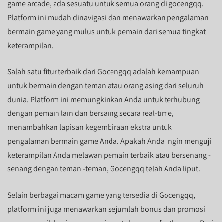
game arcade, ada sesuatu untuk semua orang di gocengqq.
Platform ini mudah dinavigasi dan menawarkan pengalaman
bermain game yang mulus untuk pemain dari semua tingkat
keterampilan.
Salah satu fitur terbaik dari Gocengqq adalah kemampuan
untuk bermain dengan teman atau orang asing dari seluruh
dunia. Platform ini memungkinkan Anda untuk terhubung
dengan pemain lain dan bersaing secara real-time,
menambahkan lapisan kegembiraan ekstra untuk
pengalaman bermain game Anda. Apakah Anda ingin menguji
keterampilan Anda melawan pemain terbaik atau bersenang -
senang dengan teman -teman, Gocengqq telah Anda liput.
Selain berbagai macam game yang tersedia di Gocengqq,
platform ini juga menawarkan sejumlah bonus dan promosi