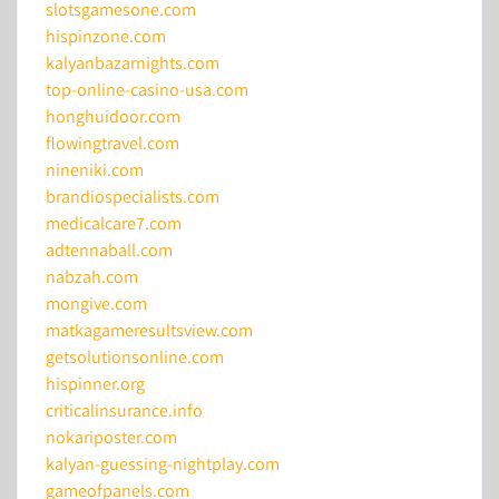
slotsgamesone.com
hispinzone.com
kalyanbazarnights.com
top-online-casino-usa.com
honghuidoor.com
flowingtravel.com
nineniki.com
brandiospecialists.com
medicalcare7.com
adtennaball.com
nabzah.com
mongive.com
matkagameresultsview.com
getsolutionsonline.com
hispinner.org
criticalinsurance.info
nokariposter.com
kalyan-guessing-nightplay.com
gameofpanels.com