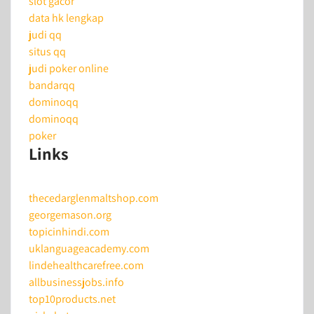
slot gacor
data hk lengkap
judi qq
situs qq
judi poker online
bandarqq
dominoqq
dominoqq
poker
Links
thecedarglenmaltshop.com
georgemason.org
topicinhindi.com
uklanguageacademy.com
lindehealthcarefree.com
allbusinessjobs.info
top10products.net