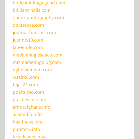
bodybuildinglegend.com
brilliant-nails.com
dandr-photography.com
dokteroce.com
journal-francais.com
justintv10.com
lawyerule.com
mediamingleseaco.com
mtsmarketingblog.com
nghekiemtien.com
wasirku.com
tejas24.com
poolturbo.com
prachestait.com
artforafghans.info
airvendio.info
healthexe.info
puretecx.info
tecadvance.info