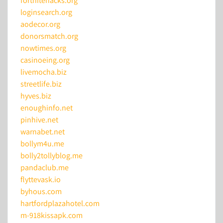
fortnitehacks.org
loginsearch.org
aodecor.org
donorsmatch.org
nowtimes.org
casinoeing.org
livemocha.biz
streetlife.biz
hyves.biz
enoughinfo.net
pinhive.net
warnabet.net
bollym4u.me
bolly2tollyblog.me
pandaclub.me
flyttevask.io
byhous.com
hartfordplazahotel.com
m-918kissapk.com