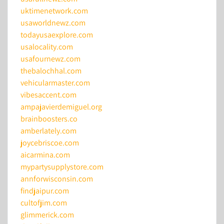
uktimenetwork.com
usaworldnewz.com
todayusaexplore.com
usalocality.com
usafournewz.com
thebalochhal.com
vehicularmaster.com
vibesaccent.com
ampajavierdemiguel.org
brainboosters.co
amberlately.com
joycebriscoe.com
aicarmina.com
mypartysupplystore.com
annforwisconsin.com
findjaipur.com
cultofjim.com
glimmerick.com