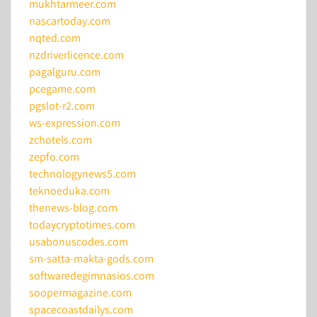
mukhtarmeer.com
nascartoday.com
nqted.com
nzdriverlicence.com
pagalguru.com
pcegame.com
pgslot-r2.com
ws-expression.com
zchotels.com
zepfo.com
technologynews5.com
teknoeduka.com
thenews-blog.com
todaycryptotimes.com
usabonuscodes.com
sm-satta-makta-gods.com
softwaredegimnasios.com
soopermagazine.com
spacecoastdailys.com