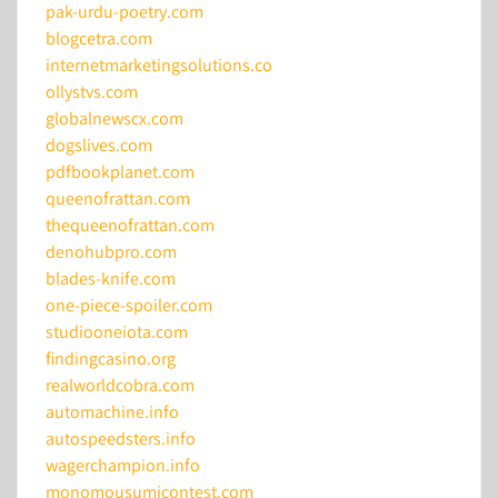
pak-urdu-poetry.com
blogcetra.com
internetmarketingsolutions.co
ollystvs.com
globalnewscx.com
dogslives.com
pdfbookplanet.com
queenofrattan.com
thequeenofrattan.com
denohubpro.com
blades-knife.com
one-piece-spoiler.com
studiooneiota.com
findingcasino.org
realworldcobra.com
automachine.info
autospeedsters.info
wagerchampion.info
monomousumicontest.com