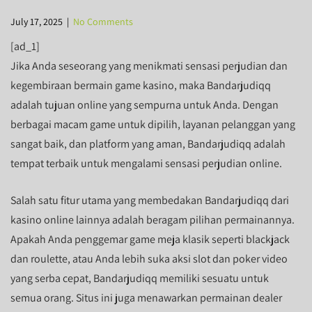
July 17, 2025
|
No Comments
[ad_1]
Jika Anda seseorang yang menikmati sensasi perjudian dan
kegembiraan bermain game kasino, maka Bandarjudiqq
adalah tujuan online yang sempurna untuk Anda. Dengan
berbagai macam game untuk dipilih, layanan pelanggan yang
sangat baik, dan platform yang aman, Bandarjudiqq adalah
tempat terbaik untuk mengalami sensasi perjudian online.
Salah satu fitur utama yang membedakan Bandarjudiqq dari
kasino online lainnya adalah beragam pilihan permainannya.
Apakah Anda penggemar game meja klasik seperti blackjack
dan roulette, atau Anda lebih suka aksi slot dan poker video
yang serba cepat, Bandarjudiqq memiliki sesuatu untuk
semua orang. Situs ini juga menawarkan permainan dealer