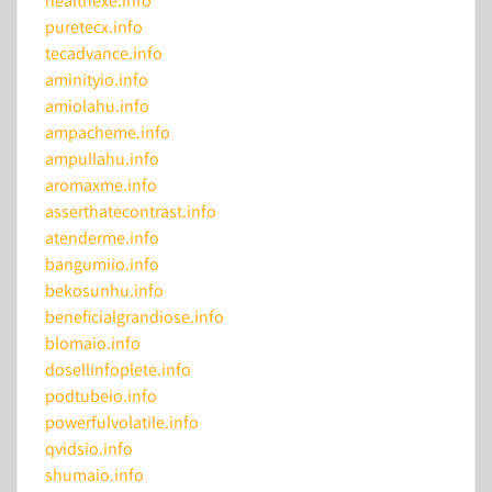
healthexe.info
puretecx.info
tecadvance.info
aminityio.info
amiolahu.info
ampacheme.info
ampullahu.info
aromaxme.info
asserthatecontrast.info
atenderme.info
bangumiio.info
bekosunhu.info
beneficialgrandiose.info
blomaio.info
dosellinfoplete.info
podtubeio.info
powerfulvolatile.info
qvidsio.info
shumaio.info