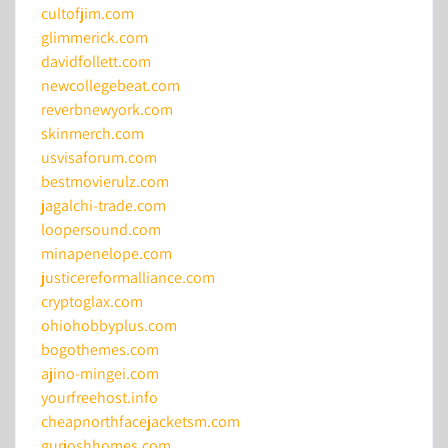
cultofjim.com
glimmerick.com
davidfollett.com
newcollegebeat.com
reverbnewyork.com
skinmerch.com
usvisaforum.com
bestmovierulz.com
jagalchi-trade.com
loopersound.com
minapenelope.com
justicereformalliance.com
cryptoglax.com
ohiohobbyplus.com
bogothemes.com
ajino-mingei.com
yourfreehost.info
cheapnorthfacejacketsm.com
gurjoshhomes.com