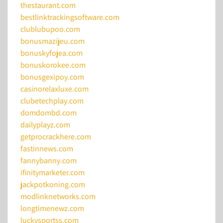
thestaurant.com
bestlinktrackingsoftware.com
clublubupoo.com
bonusmazijeu.com
bonuskyfojea.com
bonuskorokee.com
bonusgexipoy.com
casinorelaxluxe.com
clubetechplay.com
domdombd.com
dailyplayz.com
getprocrackhere.com
fastinnews.com
fannybanny.com
ifinitymarketer.com
jackpotkoning.com
modlinknetworks.com
longtimenewz.com
luckysportss.com