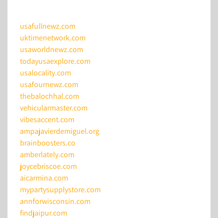
usafullnewz.com
uktimenetwork.com
usaworldnewz.com
todayusaexplore.com
usalocality.com
usafournewz.com
thebalochhal.com
vehicularmaster.com
vibesaccent.com
ampajavierdemiguel.org
brainboosters.co
amberlately.com
joycebriscoe.com
aicarmina.com
mypartysupplystore.com
annforwisconsin.com
findjaipur.com