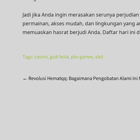
Jadi jika Anda ingin merasakan serunya perjud
permainan, akses mudah, dan lingkungan yang a
memuaskan hasrat berjudi Anda. Daftar hari ini 
Tags:
casino
,
judi bola
,
pkv games
,
slot
Post
←
Revolusi Hematqq: Bagaimana Pengobatan Alami In
navigation