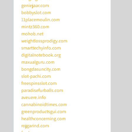
geniejaar.com
bobbyslot.com
11placemoulin.com
mintz360.com
mohob.net
weightlossprodigy.com
smarttechyinfo.com
digitalnotebook.org
maxualguru.com
bongdasuncity.com
slot-pachi.com
freespinsslot.com
paradisefurballs.com
aveuere.info
cannabinoidtimes.com
greenproductsgui.com
healthconcerning.com
rojgarind.com