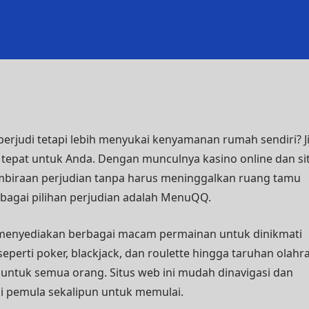
rjudi tetapi lebih menyukai kenyamanan rumah sendiri? J
i tepat untuk Anda. Dengan munculnya kasino online dan si
mbiraan perjudian tanpa harus meninggalkan ruang tamu
bagai pilihan perjudian adalah MenuQQ.
 menyediakan berbagai macam permainan untuk dinikmati
perti poker, blackjack, dan roulette hingga taruhan olahr
 untuk semua orang. Situs web ini mudah dinavigasi dan
 pemula sekalipun untuk memulai.