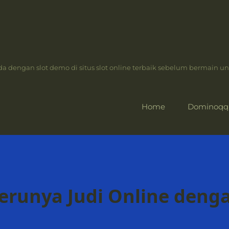
da dengan slot demo di situs slot online terbaik sebelum bermain 
Home
Dominoqq
erunya Judi Online den