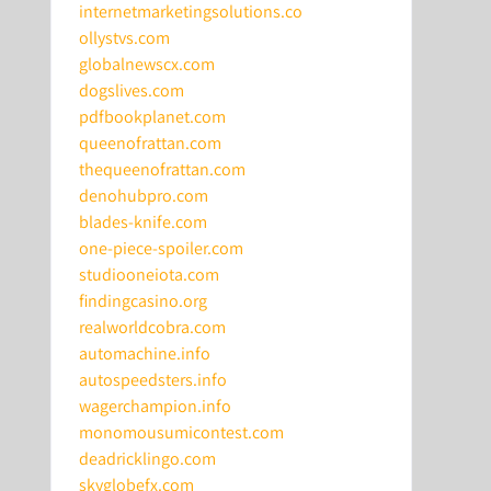
internetmarketingsolutions.co
ollystvs.com
globalnewscx.com
dogslives.com
pdfbookplanet.com
queenofrattan.com
thequeenofrattan.com
denohubpro.com
blades-knife.com
one-piece-spoiler.com
studiooneiota.com
findingcasino.org
realworldcobra.com
automachine.info
autospeedsters.info
wagerchampion.info
monomousumicontest.com
deadricklingo.com
skyglobefx.com