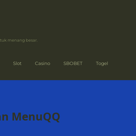
untuk menang besar.
Slot
Casino
SBOBET
Togel
gan MenuQQ