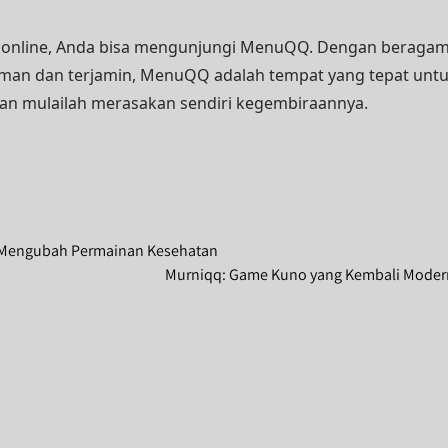
ian online, Anda bisa mengunjungi MenuQQ. Dengan beraga
man dan terjamin, MenuQQ adalah tempat yang tepat unt
dan mulailah merasakan sendiri kegembiraannya.
i Mengubah Permainan Kesehatan
Murniqq: Game Kuno yang Kembali Mode