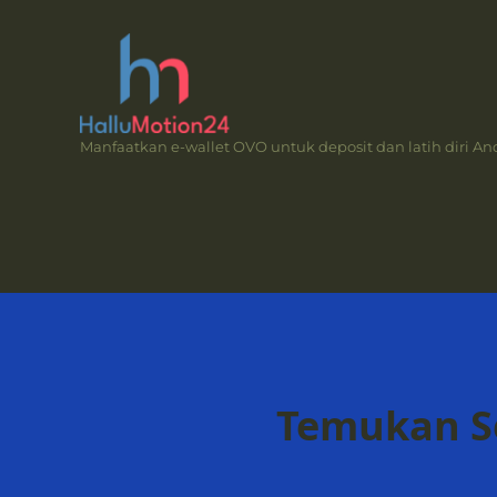
Skip
to
content
Manfaatkan e-wallet OVO untuk deposit dan latih diri An
Temukan S