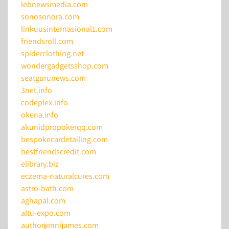
lebnewsmedia.com
sonosonora.com
linkuusinternasional1.com
friendsroll.com
spiderclothing.net
wondergadgetsshop.com
seatgurunews.com
3net.info
codeplex.info
okena.info
akunidpropokerqq.com
bespokecardetailing.com
bestfriendscredit.com
elibrary.biz
eczema-naturalcures.com
astro-bath.com
aghapal.com
altu-expo.com
authorjennijames.com