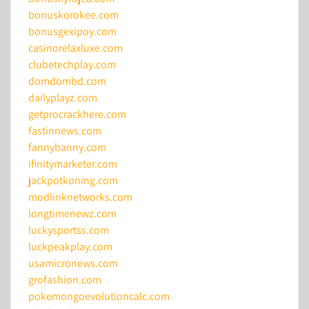
bonuskorokee.com
bonusgexipoy.com
casinorelaxluxe.com
clubetechplay.com
domdombd.com
dailyplayz.com
getprocrackhere.com
fastinnews.com
fannybanny.com
ifinitymarketer.com
jackpotkoning.com
modlinknetworks.com
longtimenewz.com
luckysportss.com
luckpeakplay.com
usamicronews.com
grofashion.com
pokemongoevolutioncalc.com