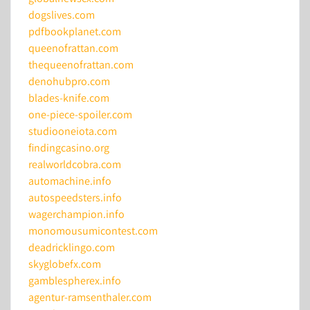
dogslives.com
pdfbookplanet.com
queenofrattan.com
thequeenofrattan.com
denohubpro.com
blades-knife.com
one-piece-spoiler.com
studiooneiota.com
findingcasino.org
realworldcobra.com
automachine.info
autospeedsters.info
wagerchampion.info
monomousumicontest.com
deadricklingo.com
skyglobefx.com
gamblespherex.info
agentur-ramsenthaler.com