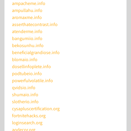
ampacheme.info
ampullahu.info
aromaxme.info
asserthatecontrast.info
atenderme.info
bangumiio.info
bekosunhu.info
beneficialgrandiose.info
blomaio.info
dosellinfoplete.info
podtubeio.info
powerfulvolatile.info
qvidsio.info
shumaio.info
slotherio.info
cysapluscertification.org
fortnitehacks.org
loginsearch.org
aodecor.org