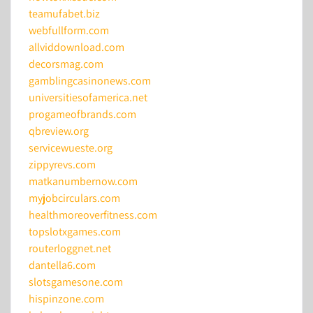
teamufabet.biz
webfullform.com
allviddownload.com
decorsmag.com
gamblingcasinonews.com
universitiesofamerica.net
progameofbrands.com
qbreview.org
servicewueste.org
zippyrevs.com
matkanumbernow.com
myjobcirculars.com
healthmoreoverfitness.com
topslotxgames.com
routerloggnet.net
dantella6.com
slotsgamesone.com
hispinzone.com