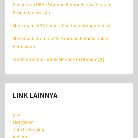
Pengertian PKV: Panduan Komprehensif Asuransi
Kesehatan Swasta
Memahami PKV Games: Panduan Komprehensif
Memahami Domino99: Panduan Pemula Dalam
Permainan
Strategi Teratas untuk Menang di DominoQQ
LINK LAINNYA
pkv
slot gacor
data hk lengkap
judi qq