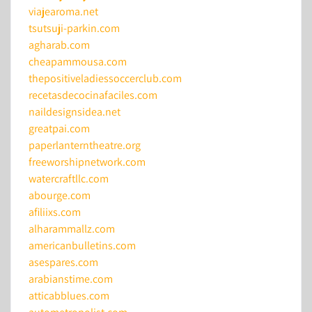
viajearoma.net
tsutsuji-parkin.com
agharab.com
cheapammousa.com
thepositiveladiessoccerclub.com
recetasdecocinafaciles.com
naildesignsidea.net
greatpai.com
paperlanterntheatre.org
freeworshipnetwork.com
watercraftllc.com
abourge.com
afiliixs.com
alharammallz.com
americanbulletins.com
asespares.com
arabianstime.com
atticabblues.com