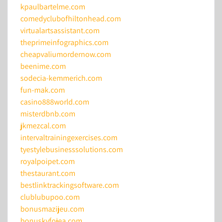
kpaulbartelme.com
comedyclubofhiltonhead.com
virtualartsassistant.com
theprimeinfographics.com
cheapvaliumordernow.com
beenime.com
sodecia-kemmerich.com
fun-mak.com
casino888world.com
misterdbnb.com
jkmezcal.com
intervaltrainingexercises.com
tyestylebusinesssolutions.com
royalpoipet.com
thestaurant.com
bestlinktrackingsoftware.com
clublubupoo.com
bonusmazijeu.com
bonuskyfojea.com