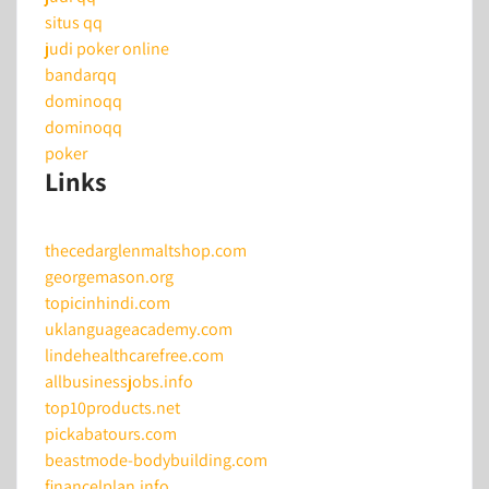
situs qq
judi poker online
bandarqq
dominoqq
dominoqq
poker
Links
thecedarglenmaltshop.com
georgemason.org
topicinhindi.com
uklanguageacademy.com
lindehealthcarefree.com
allbusinessjobs.info
top10products.net
pickabatours.com
beastmode-bodybuilding.com
financelplan.info